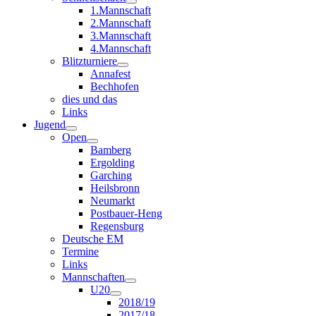
1.Mannschaft
2.Mannschaft
3.Mannschaft
4.Mannschaft
Blitzturniere
Annafest
Bechhofen
dies und das
Links
Jugend
Open
Bamberg
Ergolding
Garching
Heilsbronn
Neumarkt
Postbauer-Heng
Regensburg
Deutsche EM
Termine
Links
Mannschaften
U20
2018/19
2017/18