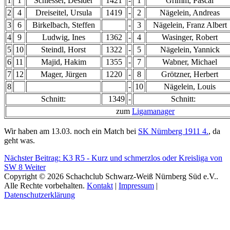
1
1
Schiesser, Desider
1421
-
1
Grimm, Pascal
2
4
Dreiseitel, Ursula
1419
-
2
Nägelein, Andreas
3
6
Birkelbach, Steffen
-
3
Nägelein, Franz Albert
4
9
Ludwig, Ines
1362
-
4
Wasinger, Robert
5
10
Steindl, Horst
1322
-
5
Nägelein, Yannick
6
11
Majid, Hakim
1355
-
7
Wabner, Michael
7
12
Mager, Jürgen
1220
-
8
Grötzner, Herbert
8
-
10
Nägelein, Louis
Schnitt:
1349
-
Schnitt:
zum
Ligamanager
Wir haben am 13.03. noch ein Match bei
SK Nürnberg 1911 4.
, da
geht was.
Nächster Beitrag: K3 R5 - Kurz und schmerzlos oder Kreisliga von
SW 8
Weiter
Copyright © 2026 Schachclub Schwarz-Weiß Nürnberg Süd e.V..
Alle Rechte vorbehalten.
Kontakt
|
Impressum
|
Datenschutzerklärung