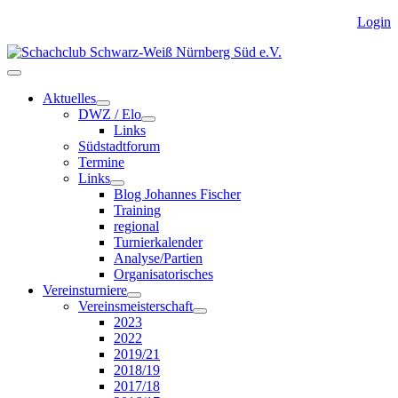
Login
Aktuelles
DWZ / Elo
Links
Südstadtforum
Termine
Links
Blog Johannes Fischer
Training
regional
Turnierkalender
Analyse/Partien
Organisatorisches
Vereinsturniere
Vereinsmeisterschaft
2023
2022
2019/21
2018/19
2017/18