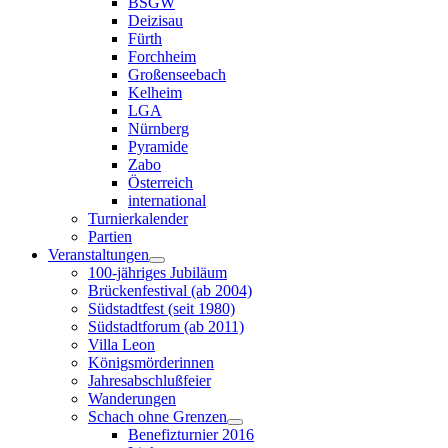
BSGW
Deizisau
Fürth
Forchheim
Großenseebach
Kelheim
LGA
Nürnberg
Pyramide
Zabo
Österreich
international
Turnierkalender
Partien
Veranstaltungen
100-jähriges Jubiläum
Brückenfestival (ab 2004)
Südstadtfest (seit 1980)
Südstadtforum (ab 2011)
Villa Leon
Königsmörderinnen
Jahresabschlußfeier
Wanderungen
Schach ohne Grenzen
Benefizturnier 2016