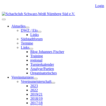
Login
Aktuelles
DWZ / Elo
Links
Südstadtforum
Termine
Links
Blog Johannes Fischer
Training
regional
Turnierkalender
Analyse/Partien
Organisatorisches
Vereinsturniere
Vereinsmeisterschaft
2023
2022
2019/21
2018/19
2017/18