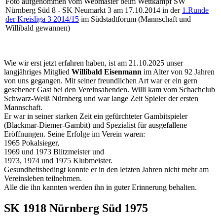
Foto aufgenommen vom Webmaster beim Wettkampf SW
Nürnberg Süd 8 - SK Neumarkt 3 am 17.10.2014 in der
1.Runde
der Kreisliga 3 2014/15
im Südstadtforum (Mannschaft und
Willibald gewannen)
Wie wir erst jetzt erfahren haben, ist am 21.10.2025 unser
langjähriges Mitglied
Willibald Eisenmann
im Alter von 92 Jahren
von uns gegangen. Mit seiner freundlichen Art war er ein gern
gesehener Gast bei den Vereinsabenden. Willi kam vom Schachclub
Schwarz-Weiß Nürnberg und war lange Zeit Spieler der ersten
Mannschaft.
Er war in seiner starken Zeit ein gefürchteter Gambitspieler
(Blackmar-Diemer-Gambit) und Spezialist für ausgefallene
Eröffnungen. Seine Erfolge im Verein waren:
1965 Pokalsieger,
1969 und 1973 Blitzmeister und
1973, 1974 und 1975 Klubmeister.
Gesundheitsbedingt konnte er in den letzten Jahren nicht mehr am
Vereinsleben teilnehmen.
Alle die ihn kannten werden ihn in guter Erinnerung behalten.
SK 1918 Nürnberg Süd 1975