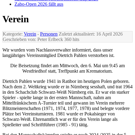
Zabo-Open 2026 fällt aus
Verein
Kategorie:
Verein
-
Personen
Zuletzt aktualisiert: 16 April 2026
Geschrieben von: Peter Erlbeck
360 hits
Wir wurden vom Nachlassverwalter informiert, dass unser
langjähriges Vereinsmitglied Dietrich Pahlen verstorben ist.
Die Beisetzung findet am Mittwoch, den 6. Mai um 9:45 am
Westfriedhof statt, Treffpunkt am Krematorium.
Dietrich Pahlen wurde 1941 in Ratibor im heutigen Polen geboren.
Nach dem 2. Weltkrieg wurde er in Nürnberg sesshaft, und trat 1964
in den Schachclub Schwarz-Weiß Nürnberg ein. Er war ein starker
Spieler - spielte lange in der ersten Mannschaft, nahm am
Mittelfränkischem A-Turnier teil und gewann im Verein mehrere
Blitzmeisterschaften (1971, 1974, 1977, 1978) und belegte vordere
Plätze bei Vereinsturnieren. 1981 wurde er Pokalsieger von
Schwarz-Weiß. Ehrenamtlich war er für den Verein lange als
Spielleiter und Schriftführer (1985 - 91) tätig.
Bei den Mannschaftskämpfen spielte er noch 2024 /2025 in der 5.