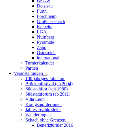
BSGW
Deizisau
Fürth
Forchheim
Großenseebach
Kelheim
LGA
Nürnberg
Pyramide
Zabo
Österreich
international
Turnierkalender
Partien
Veranstaltungen
100-jähriges Jubiläum
Brückenfestival (ab 2004)
Südstadtfest (seit 1980)
Südstadtforum (ab 2011)
Villa Leon
Königsmörderinnen
Jahresabschlußfeier
Wanderungen
Schach ohne Grenzen
Benefizturnier 2016