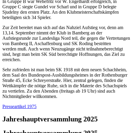
In Gruppe B war Wehefritz vor W. Engelhardt erfolgreich, in
Gruppe C siegte Gundel vor Scharl und in Gruppe D belegte
Sjudelny den ersten Platz. An den Klubmeisterschaftskämpfen
beteiligten sich 34 Spieler.
Zur Zeit bereitet man sich auf das Nahziel Aufstieg vor, denn am
13,14. September nimmt der Klub in Bamberg an der
Aufstiegsrunde zur Landesliga Nord teil, die gegen die Vertretungen
von Bamberg II, Aschaffenburg und SK Roding bestritten
werden muß. Auch wenn Neuzugänge nicht teilnahmeberechtigt
sind, hegt man beim SK Süd berechtigte Hoffnungen, das Ziel zu
erreichen.
Sehr zufrieden ist man beim SK 1918 mit dem neuen Schachheim,
dem Saal des Bundespost-Ausbildungsheimes in der Rothenburger
Straße 45, Ecke Schreyerstraße. Hier, zentral gelegen, finden die
Wettkämpfer die nötige Ruhe, sich in die Materie des Schachspiels
zu vertiefen. Zu den Abenden (freitags ab 19 Uhr) sind auch
Nichtmitglieder willkommen.
Presseartikel 1975
Jahreshauptversammlung 2025