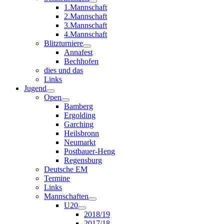
1.Mannschaft
2.Mannschaft
3.Mannschaft
4.Mannschaft
Blitzturniere
Annafest
Bechhofen
dies und das
Links
Jugend
Open
Bamberg
Ergolding
Garching
Heilsbronn
Neumarkt
Postbauer-Heng
Regensburg
Deutsche EM
Termine
Links
Mannschaften
U20
2018/19
2017/18