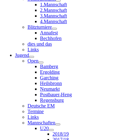
1.Mannschaft
2.Mannschaft
3.Mannschaft
4.Mannschaft
Blitzturniere
Annafest
Bechhofen
dies und das
Links
Jugend
Open
Bamberg
Ergolding
Garching
Heilsbronn
Neumarkt
Postbauer-Heng
Regensburg
Deutsche EM
Termine
Links
Mannschaften
U20
2018/19
2017/18