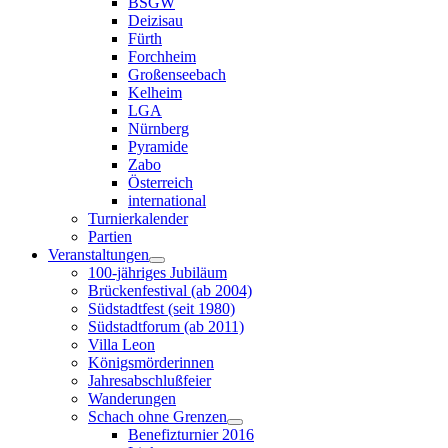
BSGW
Deizisau
Fürth
Forchheim
Großenseebach
Kelheim
LGA
Nürnberg
Pyramide
Zabo
Österreich
international
Turnierkalender
Partien
Veranstaltungen
100-jähriges Jubiläum
Brückenfestival (ab 2004)
Südstadtfest (seit 1980)
Südstadtforum (ab 2011)
Villa Leon
Königsmörderinnen
Jahresabschlußfeier
Wanderungen
Schach ohne Grenzen
Benefizturnier 2016