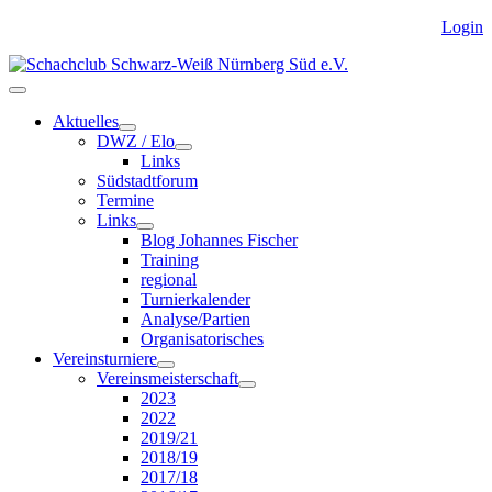
Login
Aktuelles
DWZ / Elo
Links
Südstadtforum
Termine
Links
Blog Johannes Fischer
Training
regional
Turnierkalender
Analyse/Partien
Organisatorisches
Vereinsturniere
Vereinsmeisterschaft
2023
2022
2019/21
2018/19
2017/18