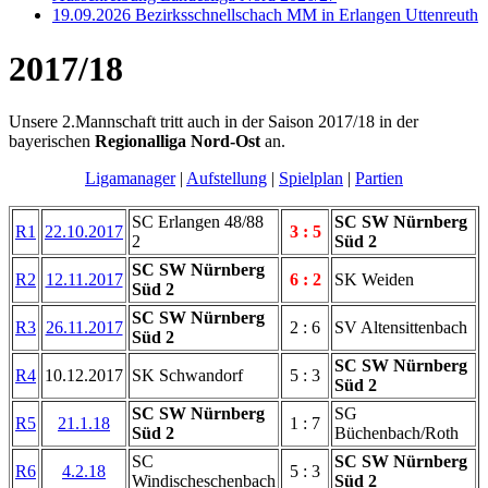
19.09.2026 Bezirksschnellschach MM in Erlangen Uttenreuth
2017/18
Unsere 2.Mannschaft tritt auch in der Saison 2017/18 in der
bayerischen
Regionalliga Nord-Ost
an.
Ligamanager
|
Aufstellung
|
Spielplan
|
Partien
SC Erlangen 48/88
SC SW Nürnberg
R1
22.10.2017
3 : 5
2
Süd 2
SC SW Nürnberg
R2
12.11.2017
6 : 2
SK Weiden
Süd 2
SC SW Nürnberg
R3
26.11.2017
2 : 6
SV Altensittenbach
Süd 2
SC SW Nürnberg
R4
10.12.2017
SK Schwandorf
5 : 3
Süd 2
SC SW Nürnberg
SG
R5
21.1.18
1 : 7
Süd 2
Büchenbach/Roth
SC
SC SW Nürnberg
R6
4.2.18
5 : 3
Windischeschenbach
Süd 2