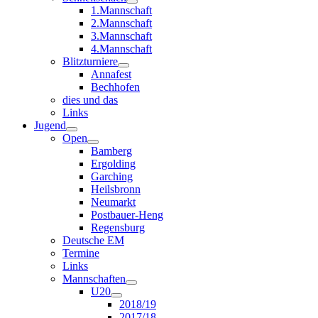
1.Mannschaft
2.Mannschaft
3.Mannschaft
4.Mannschaft
Blitzturniere
Annafest
Bechhofen
dies und das
Links
Jugend
Open
Bamberg
Ergolding
Garching
Heilsbronn
Neumarkt
Postbauer-Heng
Regensburg
Deutsche EM
Termine
Links
Mannschaften
U20
2018/19
2017/18