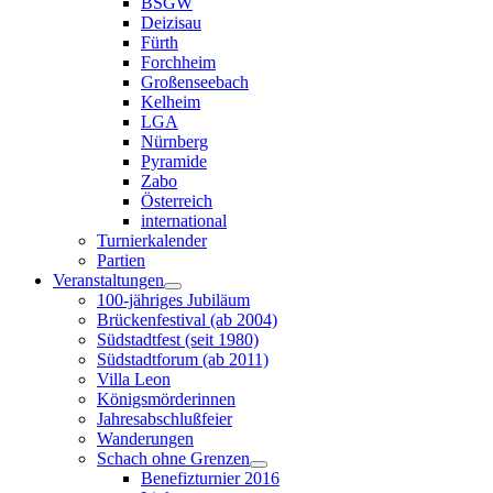
BSGW
Deizisau
Fürth
Forchheim
Großenseebach
Kelheim
LGA
Nürnberg
Pyramide
Zabo
Österreich
international
Turnierkalender
Partien
Veranstaltungen
100-jähriges Jubiläum
Brückenfestival (ab 2004)
Südstadtfest (seit 1980)
Südstadtforum (ab 2011)
Villa Leon
Königsmörderinnen
Jahresabschlußfeier
Wanderungen
Schach ohne Grenzen
Benefizturnier 2016