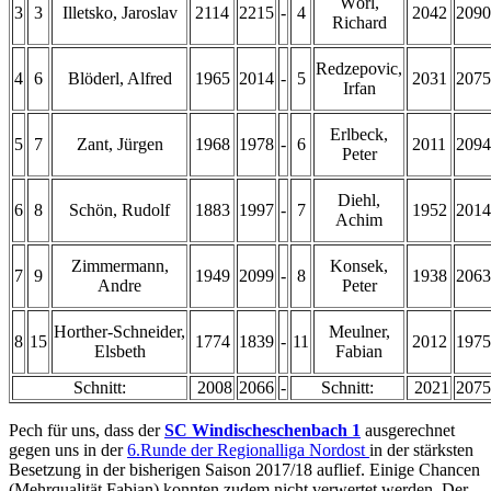
Wörl,
3
3
Illetsko, Jaroslav
2114
2215
-
4
2042
2090
Richard
Redzepovic,
4
6
Blöderl, Alfred
1965
2014
-
5
2031
2075
Irfan
Erlbeck,
5
7
Zant, Jürgen
1968
1978
-
6
2011
2094
Peter
Diehl,
6
8
Schön, Rudolf
1883
1997
-
7
1952
2014
Achim
Zimmermann,
Konsek,
7
9
1949
2099
-
8
1938
2063
Andre
Peter
Horther-Schneider,
Meulner,
8
15
1774
1839
-
11
2012
1975
Elsbeth
Fabian
Schnitt:
2008
2066
-
Schnitt:
2021
2075
Pech für uns, dass der
SC Windischeschenbach 1
ausgerechnet
gegen uns in der
6.Runde der Regionalliga Nordost
in der stärksten
Besetzung in der bisherigen Saison 2017/18 auflief. Einige Chancen
(Mehrqualität Fabian) konnten zudem nicht verwertet werden. Der