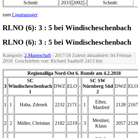
Schnitt:
2033
2092
-
Schnitt:
zum
Ligamanager
RLNO (6): 3 : 5 bei Windischeschenbach
RLNO (6): 3 : 5 bei Windischeschenbach
Kategorie:
2.Mannschaft
- 2017/18
Zuletzt aktualisiert: 04 Februar
2018
Geschrieben von: Richard Saathoff
2413 hits
Regionalliga Nord-Ost 6. Runde am 4.2.2018
SC
SC SW
3
Windischeschenbach
DWZ
ELO
-
Nürnberg Süd
DWZ
ELO
1
2
Eiber,
1
1
Haba, Zdenek
2232
2171
-
1
2128
2167
Manfred
Meulner,
2
2
Müller, Christian
2182
2219
-
3
2057
2128
Klaus