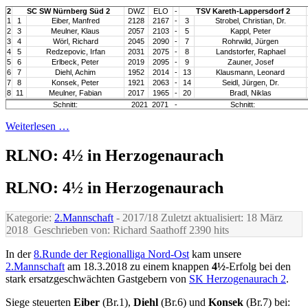
2
SC SW Nürnberg Süd 2
DWZ
ELO
-
TSV Kareth-Lappersdorf 2
1
1
Eiber, Manfred
2128
2167
-
3
Strobel, Christian, Dr.
2
3
Meulner, Klaus
2057
2103
-
5
Kappl, Peter
3
4
Wörl, Richard
2045
2090
-
7
Rohrwild, Jürgen
4
5
Redzepovic, Irfan
2031
2075
-
8
Landstorfer, Raphael
5
6
Erlbeck, Peter
2019
2095
-
9
Zauner, Josef
6
7
Diehl, Achim
1952
2014
-
13
Klausmann, Leonard
7
8
Konsek, Peter
1921
2063
-
14
Seidl, Jürgen, Dr.
8
11
Meulner, Fabian
2017
1965
-
20
Bradl, Niklas
Schnitt:
2021
2071
-
Schnitt:
Weiterlesen …
RLNO: 4½ in Herzogenaurach
RLNO: 4½ in Herzogenaurach
Kategorie:
2.Mannschaft
- 2017/18
Zuletzt aktualisiert: 18 März
2018
Geschrieben von: Richard Saathoff
2390 hits
In der
8.Runde der Regionalliga Nord-Ost
kam unsere
2.Mannschaft
am 18.3.2018 zu einem knappen
4½
-Erfolg bei den
stark ersatzgeschwächten Gastgebern von
SK Herzogenaurach 2
.
Siege steuerten
Eiber
(Br.1),
Diehl
(Br.6) und
Konsek
(Br.7) bei: