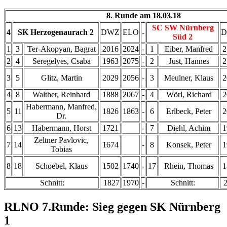
8. Runde am 18.03.18
SC SW Nürnberg
4
SK Herzogenaurach 2
DWZ
ELO
-
Süd 2
1
3
Ter-Akopyan, Bagrat
2016
2024
-
1
Eiber, Manfred
2
2
4
Seregelyes, Csaba
1963
2075
-
2
Just, Hannes
2
3
5
Glitz, Martin
2029
2056
-
3
Meulner, Klaus
2
4
8
Walther, Reinhard
1888
2067
-
4
Wörl, Richard
2
Habermann, Manfred,
5
11
1826
1863
-
6
Erlbeck, Peter
2
Dr.
6
13
Habermann, Horst
1721
-
7
Diehl, Achim
1
Zeltner Pavlovic,
7
14
1674
-
8
Konsek, Peter
1
Tobias
8
18
Schoebel, Klaus
1502
1740
-
17
Rhein, Thomas
1
Schnitt:
1827
1970
-
Schnitt:
RLNO 7.Runde: Sieg gegen SK Nürnberg
1