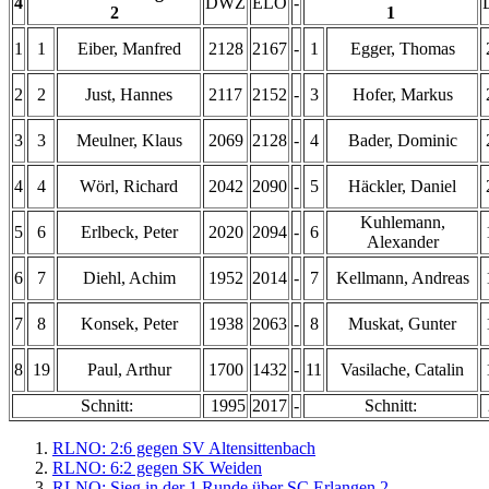
4
DWZ
ELO
-
2
1
1
1
Eiber, Manfred
2128
2167
-
1
Egger, Thomas
2
2
Just, Hannes
2117
2152
-
3
Hofer, Markus
3
3
Meulner, Klaus
2069
2128
-
4
Bader, Dominic
4
4
Wörl, Richard
2042
2090
-
5
Häckler, Daniel
Kuhlemann,
5
6
Erlbeck, Peter
2020
2094
-
6
Alexander
6
7
Diehl, Achim
1952
2014
-
7
Kellmann, Andreas
7
8
Konsek, Peter
1938
2063
-
8
Muskat, Gunter
8
19
Paul, Arthur
1700
1432
-
11
Vasilache, Catalin
Schnitt:
1995
2017
-
Schnitt:
RLNO: 2:6 gegen SV Altensittenbach
RLNO: 6:2 gegen SK Weiden
RLNO: Sieg in der 1.Runde über SC Erlangen 2