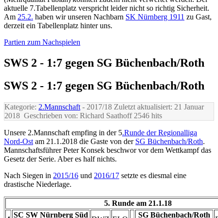
aktuelle 7.Tabellenplatz verspricht leider nicht so richtig Sicherheit.
Am
25.2.
haben wir unseren Nachbarn
SK Nürnberg 1911
zu Gast,
derzeit ein Tabellenplatz hinter uns.
Partien zum Nachspielen
SWS 2 - 1:7 gegen SG Büchenbach/Roth
SWS 2 - 1:7 gegen SG Büchenbach/Roth
Kategorie:
2.Mannschaft
- 2017/18
Zuletzt aktualisiert: 21 Januar
2018
Geschrieben von: Richard Saathoff
2546 hits
Unsere 2.Mannschaft empfing in der 5
.Runde der Regionalliga
Nord-Ost
am 21.1.2018 die Gaste von der
SG Büchenbach/Roth
.
Mannschaftsführer Peter Konsek beschwor vor dem Wettkampf das
Gesetz der Serie. Aber es half nichts.
Nach Siegen in
2015/16
und
2016/17
setzte es diesmal eine
drastische Niederlage.
5. Runde am 21.1.18
SC SW Nürnberg Süd
SG Büchenbach/Roth