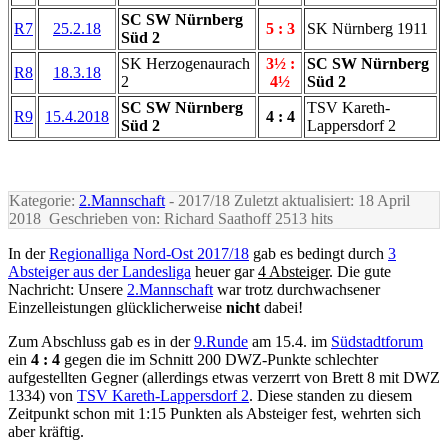
SC SW Nürnberg
R7
25.2.18
5 : 3
SK Nürnberg 1911
Süd 2
SK Herzogenaurach
3½ :
SC SW Nürnberg
R8
18.3.18
2
4½
Süd 2
SC SW Nürnberg
TSV Kareth-
R9
15.4.2018
4 : 4
Süd 2
Lappersdorf 2
Kategorie:
2.Mannschaft
- 2017/18
Zuletzt aktualisiert: 18 April
2018
Geschrieben von: Richard Saathoff
2513 hits
In der
Regionalliga Nord-Ost 2017/18
gab es bedingt durch
3
Absteiger aus der Landesliga
heuer gar
4 Absteiger
. Die gute
Nachricht: Unsere
2.Mannschaft
war trotz durchwachsener
Einzelleistungen glücklicherweise
nicht
dabei!
Zum Abschluss gab es in der
9.Runde
am 15.4. im
Südstadtforum
ein
4 : 4
gegen die im Schnitt 200 DWZ-Punkte schlechter
aufgestellten Gegner (allerdings etwas verzerrt von Brett 8 mit DWZ
1334) von
TSV Kareth-Lappersdorf 2
. Diese standen zu diesem
Zeitpunkt schon mit 1:15 Punkten als Absteiger fest, wehrten sich
aber kräftig.