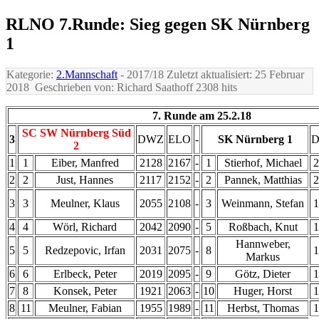
RLNO 7.Runde: Sieg gegen SK Nürnberg
1
Kategorie:
2.Mannschaft
- 2017/18
Zuletzt aktualisiert: 25 Februar
2018
Geschrieben von: Richard Saathoff
2308 hits
7. Runde am 25.2.18
SC SW Nürnberg Süd
3
DWZ
ELO
-
SK Nürnberg 1
2
1
1
Eiber, Manfred
2128
2167
-
1
Stierhof, Michael
2
2
2
Just, Hannes
2117
2152
-
2
Pannek, Matthias
2
3
3
Meulner, Klaus
2055
2108
-
3
Weinmann, Stefan
1
4
4
Wörl, Richard
2042
2090
-
5
Roßbach, Knut
1
Hannweber,
5
5
Redzepovic, Irfan
2031
2075
-
8
1
Markus
6
6
Erlbeck, Peter
2019
2095
-
9
Götz, Dieter
1
7
8
Konsek, Peter
1921
2063
-
10
Huger, Horst
1
8
11
Meulner, Fabian
1955
1989
-
11
Herbst, Thomas
1