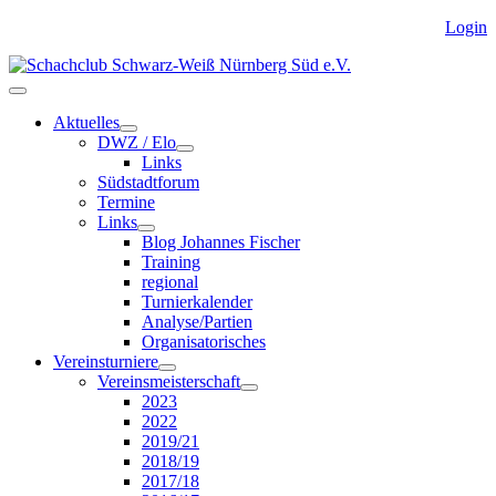
Login
Aktuelles
DWZ / Elo
Links
Südstadtforum
Termine
Links
Blog Johannes Fischer
Training
regional
Turnierkalender
Analyse/Partien
Organisatorisches
Vereinsturniere
Vereinsmeisterschaft
2023
2022
2019/21
2018/19
2017/18