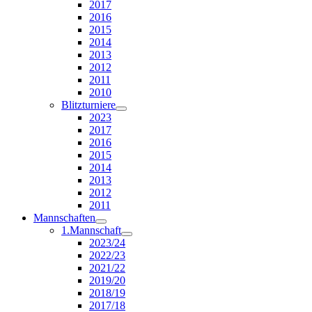
2017
2016
2015
2014
2013
2012
2011
2010
Blitzturniere
2023
2017
2016
2015
2014
2013
2012
2011
Mannschaften
1.Mannschaft
2023/24
2022/23
2021/22
2019/20
2018/19
2017/18