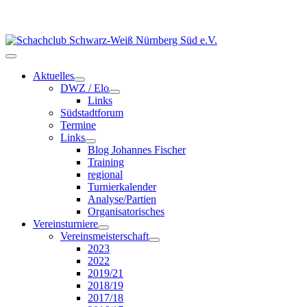
Aktuelles
DWZ / Elo
Links
Südstadtforum
Termine
Links
Blog Johannes Fischer
Training
regional
Turnierkalender
Analyse/Partien
Organisatorisches
Vereinsturniere
Vereinsmeisterschaft
2023
2022
2019/21
2018/19
2017/18