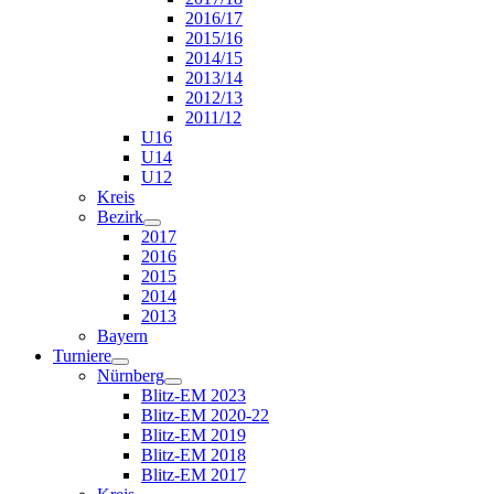
2016/17
2015/16
2014/15
2013/14
2012/13
2011/12
U16
U14
U12
Kreis
Bezirk
2017
2016
2015
2014
2013
Bayern
Turniere
Nürnberg
Blitz-EM 2023
Blitz-EM 2020-22
Blitz-EM 2019
Blitz-EM 2018
Blitz-EM 2017