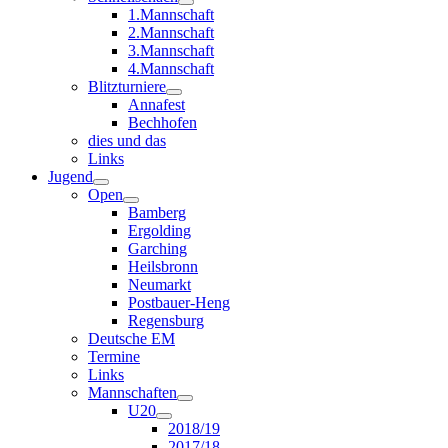
1.Mannschaft
2.Mannschaft
3.Mannschaft
4.Mannschaft
Blitzturniere
Annafest
Bechhofen
dies und das
Links
Jugend
Open
Bamberg
Ergolding
Garching
Heilsbronn
Neumarkt
Postbauer-Heng
Regensburg
Deutsche EM
Termine
Links
Mannschaften
U20
2018/19
2017/18