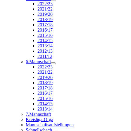
2022/23
2021/22
2019/20
2018/19
2017/18
2016/17
2015/16
2014/15
2013/14
2012/13
2011/12
6.Mannschaft
2022/23
2021/22
2019/20
2018/19
2017/18
2016/17
2015/16
2014/15
2013/14
7.Mannschaft
Kreisliga-Orga
Mannschaftsaufstellungen
Schnellschach