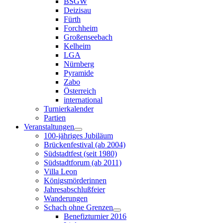
BSGW
Deizisau
Fürth
Forchheim
Großenseebach
Kelheim
LGA
Nürnberg
Pyramide
Zabo
Österreich
international
Turnierkalender
Partien
Veranstaltungen
100-jähriges Jubiläum
Brückenfestival (ab 2004)
Südstadtfest (seit 1980)
Südstadtforum (ab 2011)
Villa Leon
Königsmörderinnen
Jahresabschlußfeier
Wanderungen
Schach ohne Grenzen
Benefizturnier 2016