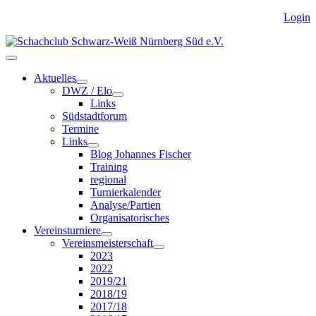
Login
Aktuelles
DWZ / Elo
Links
Südstadtforum
Termine
Links
Blog Johannes Fischer
Training
regional
Turnierkalender
Analyse/Partien
Organisatorisches
Vereinsturniere
Vereinsmeisterschaft
2023
2022
2019/21
2018/19
2017/18