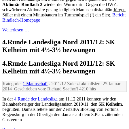
Aktionär Bindlach 2
wieder der Wurm drin. Gegen die DWZ-
schwächeren Aktionäre gelang lediglich Mannschaftskapitän
Jürgen
Stiller
mit einem Minusbauern im Turmendspiel (!) ein Sieg.
Bericht
Bindlach-Homepage
Weiterlesen …
4.Runde Landesliga Nord 2011/12: SK
Kelheim mit 4½-3½ bezwungen
4.Runde Landesliga Nord 2011/12: SK
Kelheim mit 4½-3½ bezwungen
Kategorie:
1.Mannschaft
- 2011/12
Zuletzt aktualisiert: 25 Januar
2014
Geschrieben von: Richard Saathoff
4210 hits
In der
4.Runde der Landesliga
am 11.12.2011 konnten wir den
Beinaheabsteiger der Landesligasaison 2010/11, den
SK Kelheim
,
begrüßen. Damals rettete nur der Zerfall/Auflösung von Fortuna
Regensburg in der Oberliga den damals auf dem 8.Platz zitternden
Gastverein.