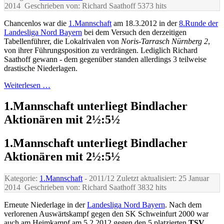
2014
Geschrieben von: Richard Saathoff
5373 hits
Chancenlos war die
1.Mannschaft
am 18.3.2012 in der
8.Runde der
Landesliga Nord Bayern
bei dem Versuch den derzeitigen
Tabellenführer, die Lokalrivalen von
Noris-Tarrasch Nürnberg 2
,
von ihrer Führungsposition zu verdrängen. Lediglich Richard
Saathoff gewann - dem gegenüber standen allerdings 3 teilweise
drastische Niederlagen.
Weiterlesen …
1.Mannschaft unterliegt Bindlacher
Aktionären mit 2½:5½
1.Mannschaft unterliegt Bindlacher
Aktionären mit 2½:5½
Kategorie:
1.Mannschaft
- 2011/12
Zuletzt aktualisiert: 25 Januar
2014
Geschrieben von: Richard Saathoff
3832 hits
Erneute Niederlage in der
Landesliga Nord Bayern
. Nach dem
verlorenen Auswärtskampf gegen den SK Schweinfurt 2000 war
auch am Heimkampf am 5.2.2012 gegen den 5.platzierten
TSV