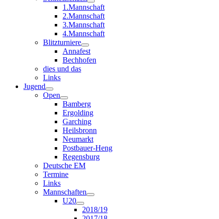
1.Mannschaft
2.Mannschaft
3.Mannschaft
4.Mannschaft
Blitzturniere
Annafest
Bechhofen
dies und das
Links
Jugend
Open
Bamberg
Ergolding
Garching
Heilsbronn
Neumarkt
Postbauer-Heng
Regensburg
Deutsche EM
Termine
Links
Mannschaften
U20
2018/19
2017/18