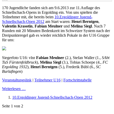
170 Jugendliche fanden sich am 9.6.2013 zur 11.Auflage des
Schnellschach-Opens in Ergolding ein. Von uns spielten die
Teilnehmer mit, die bereits beim
10.Ergoldinger Jugend-
Schnellschach-Open 2012
am Start waren:
Henri Berntgen
,
Valentin Krasotin
,
Fabian Meulner
und
Melina Siegl
. Nach 7
Runden mit 20 Minuten Bedenkzeit im Schweizer System nach der
Dreipunkteregel gab es wieder reichlich Pokale in der U16 Gruppe
für uns:
Siegerfoto U16: vlnr
Fabian Meulner
(2.), Stefan Waller (1.,
SAbt
TuS Fürstenfeldbruck
),
Melina Siegl
(3.), Tobias Schoepe (4.,
FC
Ergolding 1932
),
Henri Berntgen
(5.), Frederik Bübl (6.,
SC
Burlafingen
)
Veranstaltungslink
|
Teilnehmer U16
|
Fortschrittstabelle
Weiterlesen …
10.Ergoldinger Jugend-Schnellschach-Open 2012
Seite 1 von 2