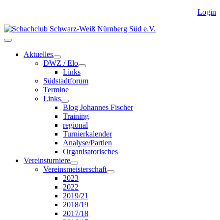
Login
Aktuelles
DWZ / Elo
Links
Südstadtforum
Termine
Links
Blog Johannes Fischer
Training
regional
Turnierkalender
Analyse/Partien
Organisatorisches
Vereinsturniere
Vereinsmeisterschaft
2023
2022
2019/21
2018/19
2017/18