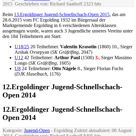
2015
Geschrieben von: Richard Saathoff
2323 hits
Beim
13.Ergoldinger Jugend-Schnellschach-Open 2015
, das am
28.6.2015 vom FC Ergolding 1932 im Bürgersaal der
Marktgemeinde Ergolding in 6 verschiedenen Altersklassen
ausgetragen wurde, waren auch 3 Jugendliche unseres Vereins unter
den 184 Teilnehmern am Start:
U18/25
20 Teilnehmer.
Valentin Krasotin
(1860) 10., Sieger
Arshak Ovsepyan (
SK Gräfelfing
, 2047)
U12
42 Teilnehmer:
Arthur Paul
(1500)
3.
, Sieger Massimo
Longo (
SK Gräfelfing
, 1605)
U8
24 Teilnehmer:
Otto Nägele
8., Sieger Florian Fuchs
(
DJK Haselbach
, 1176)
12.Ergoldinger Jugend-Schnellschach-
Open 2014
12.Ergoldinger Jugend-Schnellschach-
Open 2014
Kategorie:
Jugend-Open
- Ergolding
Zuletzt aktualisiert: 08 August
2014
Geschrieben von: Richard Saathoff
8405 hits