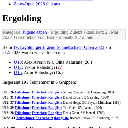
Zabo-Open 2026 fällt aus
Ergolding
Kategorie:
Jugend-Open
- Ergolding
Zuletzt aktualisiert: 23 Mai
2023
Geschrieben von: Richard Saathoff
755 hits
Beim
19. Ergoldinger Jugend-Schnellschach-Open 2023
am
21.5.2023 waren wir vertreten mit:
U10
: Alex Averin (9.), Olha Ratushna (20.)
U12
: Viktor Ratushnyi (
2.
)
U16
: Artur Ratushnyi (16.)
Insgesamt 191 Teilnehmer in 6 Gruppen:
U8: 26
Teilnehmer
Fortschritt
Rangliste
Simon Roscher (SK Germering, 1051)
U10: 31
Teilnehmer
Fortschritt
Rangliste
Daniel Chua (SC Garching, 1680)
U12: 37
Teilnehmer
Fortschritt
Rangliste
Daniel Hepp, GC Bayern München, 1588)
U14: 39
Teilnehmer
Fortschritt
Rangliste
Tim Geist, SV Isental, 1694)
U16: 28
Teilnehmer
Fortschritt
Rangliste
Denis Geist, SV Isental, 1786)
U25:
33
Teilnehmer
Fortschritt
Rangliste
Richard Litzka, SC Starnberg, 2195)