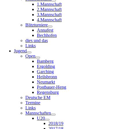
1.Mannschaft
2.Mannschaft
3.Mannschaft
4.Mannschaft
Blitzturniere
Annafest
Bechhofen
dies und das
Links
Jugend
Open
Bamberg
Ergolding
Garching
Heilsbronn
Neumarkt
Postbauer-Heng
Regensburg
Deutsche EM
Termine
Links
Mannschaften
U20
2018/19
2017/18