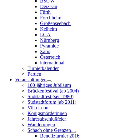
BSGW
Deizisau
Fürth
Forchheim
Großenseebach
Kelheim
LGA
Nürnberg
Pyramide
Zabo
Österreich
international
Turnierkalender
Partien
Veranstaltungen
100-jähriges Jubiläum
Brückenfestival (ab 2004)
Südstadtfest (seit 1980)
Südstadtforum (ab 2011)
Villa Leon
Königsmörderinnen
Jahresabschlußfeier
Wanderungen
Schach ohne Grenzen
Benefizturnier 2016