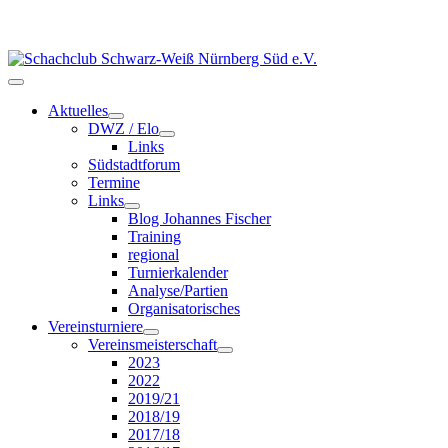
Aktuelles
DWZ / Elo
Links
Südstadtforum
Termine
Links
Blog Johannes Fischer
Training
regional
Turnierkalender
Analyse/Partien
Organisatorisches
Vereinsturniere
Vereinsmeisterschaft
2023
2022
2019/21
2018/19
2017/18