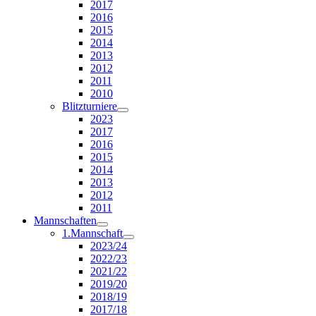
2017
2016
2015
2014
2013
2012
2011
2010
Blitzturniere
2023
2017
2016
2015
2014
2013
2012
2011
Mannschaften
1.Mannschaft
2023/24
2022/23
2021/22
2019/20
2018/19
2017/18