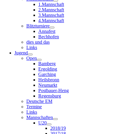
1.Mannschaft
2.Mannschaft
3.Mannschaft
4.Mannschaft
Blitzturniere
Annafest
Bechhofen
dies und das
Links
Jugend
Open
Bamberg
Ergolding
Garching
Heilsbronn
Neumarkt
Postbauer-Heng
Regensburg
Deutsche EM
Termine
Links
Mannschaften
U20
2018/19
2017/18