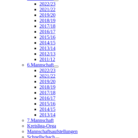
2022/23
2021/22
2019/20
2018/19
2017/18
2016/17
2015/16
2014/15
2013/14
2012/13
2011/12
6.Mannschaft
2022/23
2021/22
2019/20
2018/19
2017/18
2016/17
2015/16
2014/15
2013/14
7.Mannschaft
Kreisliga-Orga
Mannschaftsaufstellungen
Schnellschach