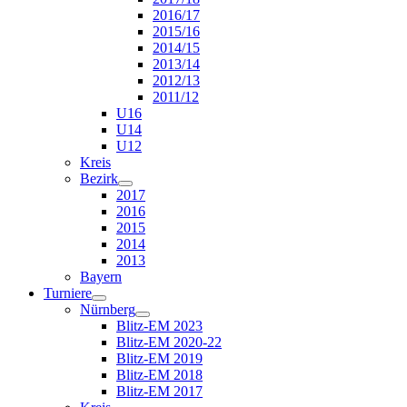
2016/17
2015/16
2014/15
2013/14
2012/13
2011/12
U16
U14
U12
Kreis
Bezirk
2017
2016
2015
2014
2013
Bayern
Turniere
Nürnberg
Blitz-EM 2023
Blitz-EM 2020-22
Blitz-EM 2019
Blitz-EM 2018
Blitz-EM 2017