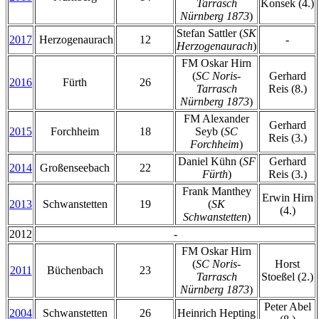
Tarrasch
Konsek (4.)
Nürnberg 1873
)
Stefan Sattler (
SK
2017
Herzogenaurach
12
-
Herzogenaurach
)
FM Oskar Hirn
(
SC Noris-
Gerhard
2016
Fürth
26
Tarrasch
Reis (8.)
Nürnberg 1873
)
FM Alexander
Gerhard
2015
Forchheim
18
Seyb (
SC
Reis (3.)
Forchheim
)
Daniel Kühn (
SF
Gerhard
2014
Großenseebach
22
Fürth
)
Reis (3.)
Frank Manthey
Erwin Hirn
2013
Schwanstetten
19
(
SK
(4.)
Schwanstetten
)
2012
-
FM Oskar Hirn
(
SC Noris-
Horst
2011
Büchenbach
23
Tarrasch
Stoeßel (2.)
Nürnberg 1873
)
Peter Abel
2004
Schwanstetten
26
Heinrich Hepting