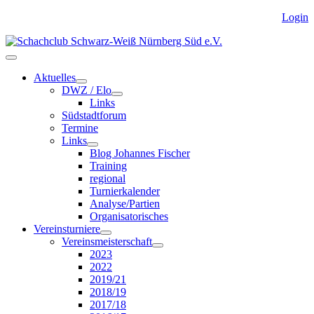
Login
Aktuelles
DWZ / Elo
Links
Südstadtforum
Termine
Links
Blog Johannes Fischer
Training
regional
Turnierkalender
Analyse/Partien
Organisatorisches
Vereinsturniere
Vereinsmeisterschaft
2023
2022
2019/21
2018/19
2017/18