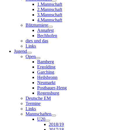
1.Mannschaft
2.Mannschaft
3.Mannschaft
4.Mannschaft
Blitzturniere
Annafest
Bechhofen
dies und das
Links
Jugend
Open
Bamberg
Ergolding
Garching
Heilsbronn
Neumarkt
Postbauer-Heng
Regensburg
Deutsche EM
Termine
Links
Mannschaften
U20
2018/19
2017/18