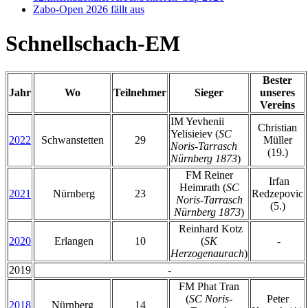
Zabo-Open 2026 fällt aus
Schnellschach-EM
Bester
Jahr
Wo
Teilnehmer
Sieger
unseres
Vereins
IM Yevhenii
Christian
Yelisieiev (
SC
2022
Schwanstetten
29
Müller
Noris-Tarrasch
(19.)
Nürnberg 1873
)
FM Reiner
Irfan
Heimrath (
SC
2021
Nürnberg
23
Redzepovic
Noris-Tarrasch
(5.)
Nürnberg 1873
)
Reinhard Kotz
2020
Erlangen
10
(
SK
-
Herzogenaurach
)
2019
-
FM Phat Tran
(
SC Noris-
Peter
2018
Nürnberg
14