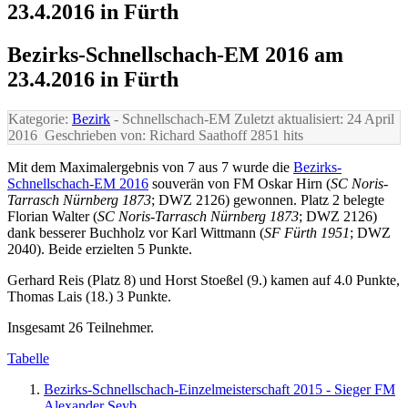
23.4.2016 in Fürth
Bezirks-Schnellschach-EM 2016 am
23.4.2016 in Fürth
Kategorie:
Bezirk
- Schnellschach-EM
Zuletzt aktualisiert: 24 April
2016
Geschrieben von: Richard Saathoff
2851 hits
Mit dem Maximalergebnis von 7 aus 7 wurde die
Bezirks-
Schnellschach-EM 2016
souverän von FM Oskar Hirn (
SC Noris-
Tarrasch Nürnberg 1873
; DWZ 2126) gewonnen. Platz 2 belegte
Florian Walter (
SC Noris-Tarrasch Nürnberg 1873
; DWZ 2126)
dank besserer Buchholz vor Karl Wittmann (
SF Fürth 1951
; DWZ
2040). Beide erzielten 5 Punkte.
Gerhard Reis (Platz 8) und Horst Stoeßel (9.) kamen auf 4.0 Punkte,
Thomas Lais (18.) 3 Punkte.
Insgesamt 26 Teilnehmer.
Tabelle
Bezirks-Schnellschach-Einzelmeisterschaft 2015 - Sieger FM
Alexander Seyb