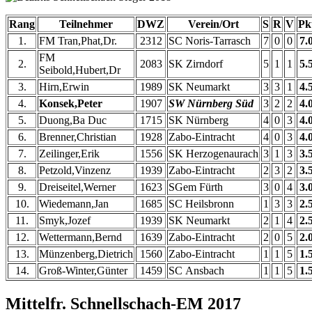
Rang
Teilnehmer
DWZ
Verein/Ort
S
R
V
Pk
1.
FM Tran,Phat,Dr.
2312
SC Noris-Tarrasch
7
0
0
7.
FM
2.
2083
SK Zirndorf
5
1
1
5.
Seibold,Hubert,Dr
3.
Hirn,Erwin
1989
SK Neumarkt
3
3
1
4.
4.
Konsek,Peter
1907
SW Nürnberg Süd
3
2
2
4.
5.
Duong,Ba Duc
1715
SK Nürnberg
4
0
3
4.
6.
Brenner,Christian
1928
Zabo-Eintracht
4
0
3
4.
7.
Zeilinger,Erik
1556
SK Herzogenaurach
3
1
3
3.
8.
Petzold,Vinzenz
1939
Zabo-Eintracht
2
3
2
3.
9.
Dreiseitel,Werner
1623
SGem Fürth
3
0
4
3.
10.
Wiedemann,Jan
1685
SC Heilsbronn
1
3
3
2.
11.
Smyk,Jozef
1939
SK Neumarkt
2
1
4
2.
12.
Wettermann,Bernd
1639
Zabo-Eintracht
2
0
5
2.
13.
Münzenberg,Dietrich
1560
Zabo-Eintracht
1
1
5
1.
14.
Groß-Winter,Günter
1459
SC Ansbach
1
1
5
1.
Mittelfr. Schnellschach-EM 2017