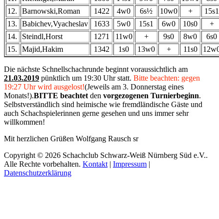
12.
Barnowski,Roman
1422
4w0
6s½
10w0
+
15s1
13.
Babichev,Vyacheslav
1633
5w0
15s1
6w0
10s0
+
14.
Steindl,Horst
1271
11w0
+
9s0
8w0
6s0
15.
Majid,Hakim
1342
1s0
13w0
+
11s0
12w
Die nächste Schnellschachrunde beginnt voraussichtlich am
21.03.2019
pünktlich um 19:30 Uhr statt.
Bitte beachten: gegen
19:27 Uhr wird ausgelost!
(Jeweils am 3. Donnerstag eines
Monats!).
BITTE
beachtet
den
vorgezogenen Turnierbeginn
.
Selbstverständlich sind heimische wie fremdländische Gäste und
auch Schachspielerinnen gerne gesehen und uns immer sehr
willkommen!
Mit herzlichen Grüßen Wolfgang Rausch sr
Copyright © 2026 Schachclub Schwarz-Weiß Nürnberg Süd e.V..
Alle Rechte vorbehalten.
Kontakt
|
Impressum
|
Datenschutzerklärung