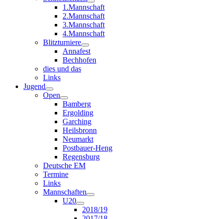
1.Mannschaft
2.Mannschaft
3.Mannschaft
4.Mannschaft
Blitzturniere
Annafest
Bechhofen
dies und das
Links
Jugend
Open
Bamberg
Ergolding
Garching
Heilsbronn
Neumarkt
Postbauer-Heng
Regensburg
Deutsche EM
Termine
Links
Mannschaften
U20
2018/19
2017/18