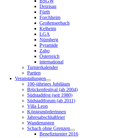
BSGW
Deizisau
Fürth
Forchheim
Großenseebach
Kelheim
LGA
Nürnberg
Pyramide
Zabo
Österreich
international
Turnierkalender
Partien
Veranstaltungen
100-jähriges Jubiläum
Brückenfestival (ab 2004)
Südstadtfest (seit 1980)
Südstadtforum (ab 2011)
Villa Leon
Königsmörderinnen
Jahresabschlußfeier
Wanderungen
Schach ohne Grenzen
Benefizturnier 2016