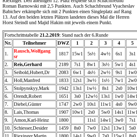
Riexinger. Den alleinigen 12. Platz erspielte sich Schachfreund
Roman Barnowski mit 2,5 Punkten. Auch Schachfreund Vyacheslav
Babichev erkämpfte sich mit 2 Punkten einen Singleplatz auf Rang
13. Auf den beiden letzten Plätzen landeten dieses Mal die Herren
Horst Steindl und Majid Hakim mit jeweils einem Punkt.
Fortschrittstabelle
21.2.2019
: Stand nach der 6.Runde
Nr.
Teilnehmer
DWZ
1
2
3
4
5
Rausch,Wolfgang
1.
1817
15w1
5s½
4w½
6s1
3s1
sr
2.
Reis,Gerhard
2189
7s1
8w1
3s½
5w1
4s1
3.
Seibold,Hubert,Dr
2083
6w1
4s½
2w½
9s1
1w0
4.
Holl,Manfred
1833
12s1
3w½
1s½
7w1
2w0
5.
Stolpynskyy,Mark
1942
13s1
1w½
8s1
2s0
10w
6.
Orendt,Robert
1651
3s0
12w½
13s1
1w0
14w
7.
Diebel,Günter
1747
2w0
10s1
11w1
4s0
9w0
8.
Lais,Thomas
1907
10w1
2s0
5w0
14s1
11w
9.
Amon,Karl-Heinz
1800
11s1
14w1
3w0
7s1
10.
Schiesser,Desider
1459
8s0
7w0
12s1
13w1
5s0
11.
Riexinger,Martin
1800
14s1
9w0
7s0
15w1
8s0