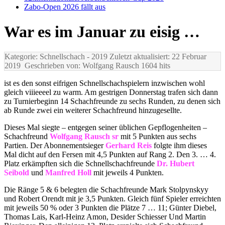
Zabo-Open 2026 fällt aus
War es im Januar zu eisig …
Kategorie: Schnellschach
- 2019
Zuletzt aktualisiert: 22 Februar
2019
Geschrieben von: Wolfgang Rausch
1604 hits
ist es den sonst eifrigen Schnellschachspielern inzwischen wohl
gleich viiieeeel zu warm. Am gestrigen Donnerstag trafen sich dann
zu Turnierbeginn 14 Schachfreunde zu sechs Runden, zu denen sich
ab Runde zwei ein weiterer Schachfreund hinzugesellte.
Dieses Mal siegte – entgegen seiner üblichen Gepflogenheiten –
Schachfreund
Wolfgang Rausch sr
mit 5 Punkten aus sechs
Partien. Der Abonnementsieger
Gerhard Reis
folgte ihm dieses
Mal dicht auf den Fersen mit 4,5 Punkten auf Rang 2. Den 3. … 4.
Platz erkämpften sich die Schnellschachfreunde
Dr. Hubert
Seibold
und
Manfred Holl
mit jeweils 4 Punkten.
Die Ränge 5 & 6 belegten die Schachfreunde Mark Stolpynskyy
und Robert Orendt mit je 3,5 Punkten. Gleich fünf Spieler erreichten
mit jeweils 50 % oder 3 Punkten die Plätze 7 … 11; Günter Diebel,
Thomas Lais, Karl-Heinz Amon, Desider Schiesser Und Martin