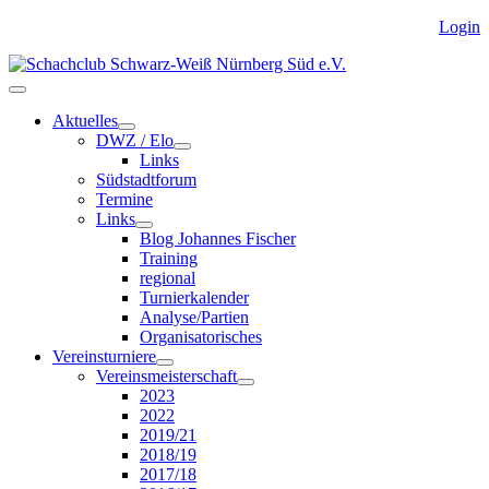
Login
Aktuelles
DWZ / Elo
Links
Südstadtforum
Termine
Links
Blog Johannes Fischer
Training
regional
Turnierkalender
Analyse/Partien
Organisatorisches
Vereinsturniere
Vereinsmeisterschaft
2023
2022
2019/21
2018/19
2017/18