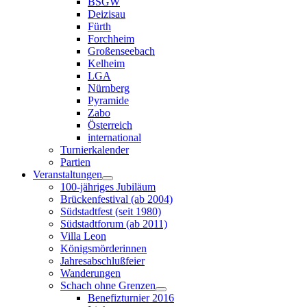
BSGW
Deizisau
Fürth
Forchheim
Großenseebach
Kelheim
LGA
Nürnberg
Pyramide
Zabo
Österreich
international
Turnierkalender
Partien
Veranstaltungen
100-jähriges Jubiläum
Brückenfestival (ab 2004)
Südstadtfest (seit 1980)
Südstadtforum (ab 2011)
Villa Leon
Königsmörderinnen
Jahresabschlußfeier
Wanderungen
Schach ohne Grenzen
Benefizturnier 2016