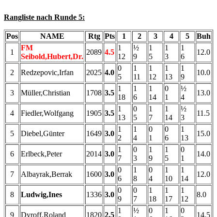
Rangliste nach Runde 5:
Pos
NAME
Rtg
Pts
1
2
3
4
5
Buh
FM
1
½
1
1
1
1
2089
4.5
12.0
Seibold,Hubert,Dr.
12
9
5
3
6
0
1
1
1
1
2
Redzepovic,Irfan
2025
4.0
10.0
5
11
12
13
9
1
1
1
0
½
3
Müller,Christian
1708
3.5
13.0
18
6
14
1
4
1
0
1
1
½
4
Fiedler,Wolfgang
1905
3.5
11.5
13
5
7
14
3
1
1
0
0
1
5
Diebel,Günter
1649
3.0
15.0
2
4
1
6
13
1
0
1
1
0
6
Erlbeck,Peter
2014
3.0
14.0
7
3
9
5
1
0
1
0
1
1
7
Albayrak,Berrak
1600
3.0
12.0
6
8
4
10
14
0
0
1
1
1
8
Ludwig,Ines
1336
3.0
8.0
9
7
18
17
12
1
½
0
1
0
9
Dyroff,Roland
1820
2.5
14.5