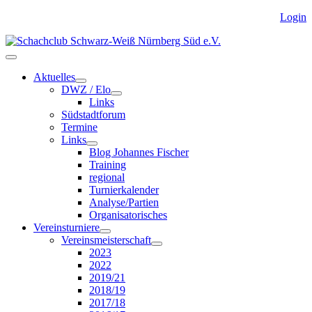
Login
Aktuelles
DWZ / Elo
Links
Südstadtforum
Termine
Links
Blog Johannes Fischer
Training
regional
Turnierkalender
Analyse/Partien
Organisatorisches
Vereinsturniere
Vereinsmeisterschaft
2023
2022
2019/21
2018/19
2017/18