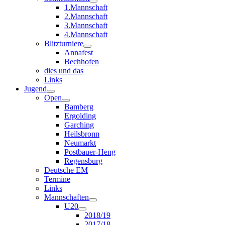
1.Mannschaft
2.Mannschaft
3.Mannschaft
4.Mannschaft
Blitzturniere
Annafest
Bechhofen
dies und das
Links
Jugend
Open
Bamberg
Ergolding
Garching
Heilsbronn
Neumarkt
Postbauer-Heng
Regensburg
Deutsche EM
Termine
Links
Mannschaften
U20
2018/19
2017/18