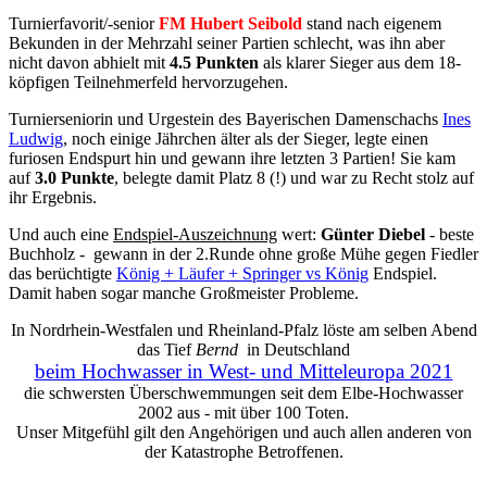
Turnierfavorit/-senior
FM Hubert Seibold
stand nach eigenem
Bekunden in der Mehrzahl seiner Partien schlecht, was ihn aber
nicht davon abhielt mit
4.5 Punkten
als klarer Sieger aus dem 18-
köpfigen Teilnehmerfeld hervorzugehen.
Turnierseniorin und Urgestein des Bayerischen Damenschachs
Ines
Ludwig
, noch einige Jährchen älter als der Sieger, legte einen
furiosen Endspurt hin und gewann ihre letzten 3 Partien! Sie kam
auf
3.0 Punkte
, belegte damit Platz 8 (!) und war zu Recht stolz auf
ihr Ergebnis.
Und auch eine
Endspiel-Auszeichnung
wert:
Günter Diebel
- beste
Buchholz - gewann in der 2.Runde ohne große Mühe gegen Fiedler
das berüchtigte
König + Läufer + Springer vs König
Endspiel.
Damit haben sogar manche Großmeister Probleme.
In Nordrhein-Westfalen und Rheinland-Pfalz löste am selben Abend
das Tief
Bernd
in Deutschland
beim Hochwasser in West- und Mitteleuropa 2021
die schwersten Überschwemmungen seit dem Elbe-Hochwasser
2002 aus - mit über 100 Toten.
Unser Mitgefühl gilt den Angehörigen und auch allen anderen von
der Katastrophe Betroffenen.