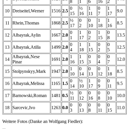
8
1
6
16
2
0
½
1
0
1
10
Dreiseitel,Werner
1516
2.5
9.0
15
16
11
7
17
½
0
0
1
1
11
Rhein,Thomas
1868
2.5
8.5
17
2
10
18
16
0
1
0
1
0
12
Albayrak,Aylin
1667
2.0
13.5
1
17
2
15
8
0
1
1
0
0
13
Albayrak,Atilla
1499
2.0
12.5
4
18
15
2
5
Albayrak,Nese
1
1
0
0
0
14
1691
2.0
12.0
Pinar
16
15
3
4
7
1
0
0
0
1
15
Stolpynskyy,Mark
1947
2.0
8.5
10
14
13
12
18
0
½
1
0
0
16
Albayrak,Melissa
1165
1.5
9.5
14
10
17
9
11
½
0
0
0
0
17
Barnowski,Roman
1481
0.5
10.0
11
12
16
8
10
0
0
0
0
0
18
Sarcevic,Ivo
1263
0.0
11.0
3
13
8
11
15
Weitere Fotos (Danke an Wolfgang Fiedler):