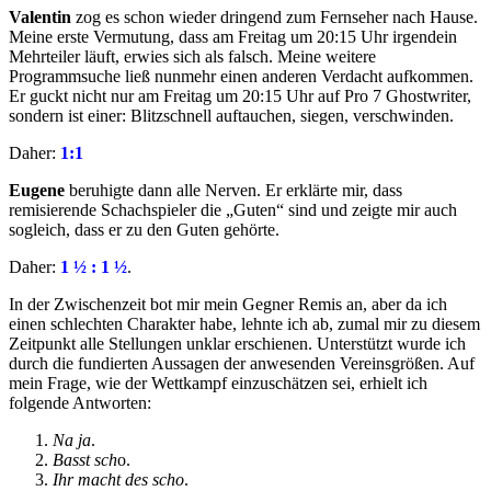
Valentin
zog es schon wieder dringend zum Fernseher nach Hause.
Meine erste Vermutung, dass am Freitag um 20:15 Uhr irgendein
Mehrteiler läuft, erwies sich als falsch. Meine weitere
Programmsuche ließ nunmehr einen anderen Verdacht aufkommen.
Er guckt nicht nur am Freitag um 20:15 Uhr auf Pro 7 Ghostwriter,
sondern ist einer: Blitzschnell auftauchen, siegen, verschwinden.
Daher:
1:1
Eugene
beruhigte dann alle Nerven. Er erklärte mir, dass
remisierende Schachspieler die „Guten“ sind und zeigte mir auch
sogleich, dass er zu den Guten gehörte.
Daher:
1 ½ : 1 ½
.
In der Zwischenzeit bot mir mein Gegner Remis an, aber da ich
einen schlechten Charakter habe, lehnte ich ab, zumal mir zu diesem
Zeitpunkt alle Stellungen unklar erschienen. Unterstützt wurde ich
durch die fundierten Aussagen der anwesenden Vereinsgrößen. Auf
mein Frage, wie der Wettkampf einzuschätzen sei, erhielt ich
folgende Antworten:
Na ja
.
Basst sch
o.
Ihr macht des scho
.