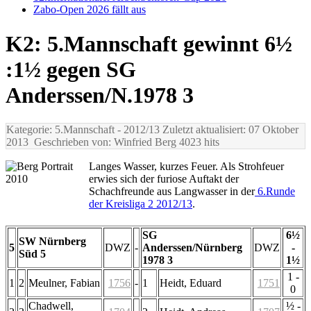
Zabo-Open 2026 fällt aus
K2: 5.Mannschaft gewinnt 6½
:1½ gegen SG
Anderssen/N.1978 3
Kategorie: 5.Mannschaft
- 2012/13
Zuletzt aktualisiert: 07 Oktober
2013
Geschrieben von: Winfried Berg
4023 hits
Langes Wasser, kurzes Feuer. Als Strohfeuer
erwies sich der furiose Auftakt der
Schachfreunde aus Langwasser in der
6.Runde
der Kreisliga 2 2012/13
.
SG
6½
SW Nürnberg
5
DWZ
-
Anderssen/Nürnberg
DWZ
-
Süd 5
1978 3
1½
1 -
1
2
Meulner, Fabian
1756
-
1
Heidt, Eduard
1751
0
Chadwell,
½ -