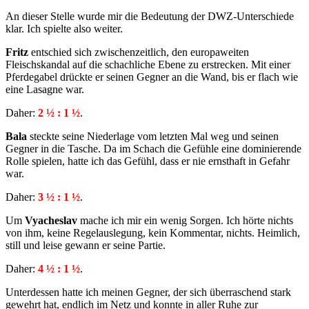
An dieser Stelle wurde mir die Bedeutung der DWZ-Unterschiede
klar. Ich spielte also weiter.
Fritz
entschied sich zwischenzeitlich, den europaweiten
Fleischskandal auf die schachliche Ebene zu erstrecken. Mit einer
Pferdegabel drückte er seinen Gegner an die Wand, bis er flach wie
eine Lasagne war.
Daher:
2 ½ : 1 ½
.
Bala
steckte seine Niederlage vom letzten Mal weg und seinen
Gegner in die Tasche. Da im Schach die Gefühle eine dominierende
Rolle spielen, hatte ich das Gefühl, dass er nie ernsthaft in Gefahr
war.
Daher:
3 ½ : 1 ½
.
Um
Vyacheslav
mache ich mir ein wenig Sorgen. Ich hörte nichts
von ihm, keine Regelauslegung, kein Kommentar, nichts. Heimlich,
still und leise gewann er seine Partie.
Daher:
4 ½ : 1 ½
.
Unterdessen hatte ich meinen Gegner, der sich überraschend stark
gewehrt hat, endlich im Netz und konnte in aller Ruhe zur