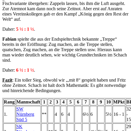
Fischvariante übergehen: Zappeln lassen, bis ihm die Luft ausgeht.
Zur Atemnot kam dann noch seine Zeitnot. Aber erst auf Anraten
eines Vereinskollegen gab er den Kampf „König gegen den Rest der
Welt“ auf.
Daher:
5 ½ : 1 ½
.
Fabian
spielte die aus der Endspieltechnik bekannte „Treppe“
bereits in der Eröffnung: Zug machen, an die Treppe stellen,
quatschen, Zug machen, an die Treppe stellen usw. Hieraus kann
man wieder deutlich sehen, wie wichtig Grundtechniken im Schach
sind.
Daher:
6 ½ : 1 ½
.
Fazit
: Ein toller Sieg, obwohl wir „,mit 8“ gespielt haben und Fritz
ohne Zeitnot. Schach ist halt doch Mathematik: Es gibt notwendige
und hinreichende Bedingungen.
Rang
Mannschaft
1
2
3
4
5
6
7
8
9
10
MPkt
B
SW
32
1.
Nürnberg
**
4
6
4
6½
6
5½
16 - 1
-
Süd 5
15
SK
29