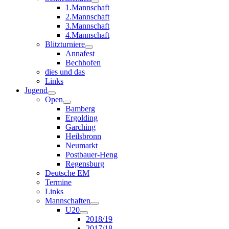
1.Mannschaft
2.Mannschaft
3.Mannschaft
4.Mannschaft
Blitzturniere
Annafest
Bechhofen
dies und das
Links
Jugend
Open
Bamberg
Ergolding
Garching
Heilsbronn
Neumarkt
Postbauer-Heng
Regensburg
Deutsche EM
Termine
Links
Mannschaften
U20
2018/19
2017/18