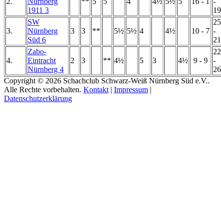
2.
Nürnberg
**
5
5
4
4½
5½
5
16 - 1
-
1911 3
19
SW
25
3.
Nürnberg
3
3
**
5½
5½
4
4½
10 - 7
-
Süd 6
21
Zabo-
22
4.
Eintracht
2
3
**
4½
5
3
4½
9 - 9
-
Nürnberg 4
26
Copyright © 2026 Schachclub Schwarz-Weiß Nürnberg Süd e.V..
Alle Rechte vorbehalten.
Kontakt
|
Impressum
|
Datenschutzerklärung