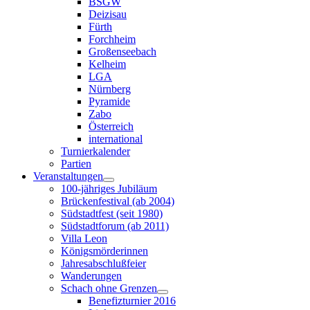
BSGW
Deizisau
Fürth
Forchheim
Großenseebach
Kelheim
LGA
Nürnberg
Pyramide
Zabo
Österreich
international
Turnierkalender
Partien
Veranstaltungen
100-jähriges Jubiläum
Brückenfestival (ab 2004)
Südstadtfest (seit 1980)
Südstadtforum (ab 2011)
Villa Leon
Königsmörderinnen
Jahresabschlußfeier
Wanderungen
Schach ohne Grenzen
Benefizturnier 2016