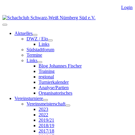
Login
Aktuelles
DWZ / Elo
Links
Südstadtforum
Termine
Links
Blog Johannes Fischer
Training
regional
Turnierkalender
Analyse/Partien
Organisatorisches
Vereinsturniere
Vereinsmeisterschaft
2023
2022
2019/21
2018/19
2017/18