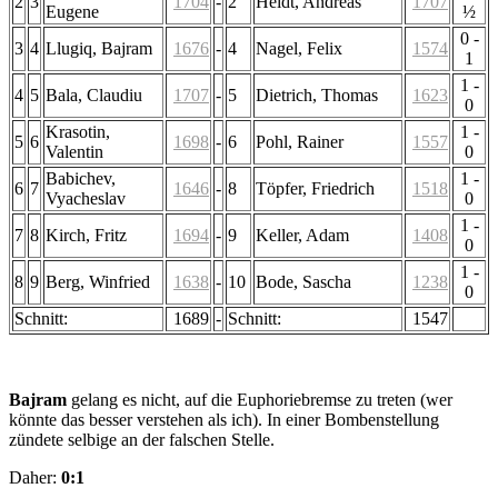
2
3
1704
-
2
Heidt, Andreas
1707
Eugene
½
0 -
3
4
Llugiq, Bajram
1676
-
4
Nagel, Felix
1574
1
1 -
4
5
Bala, Claudiu
1707
-
5
Dietrich, Thomas
1623
0
Krasotin,
1 -
5
6
1698
-
6
Pohl, Rainer
1557
Valentin
0
Babichev,
1 -
6
7
1646
-
8
Töpfer, Friedrich
1518
Vyacheslav
0
1 -
7
8
Kirch, Fritz
1694
-
9
Keller, Adam
1408
0
1 -
8
9
Berg, Winfried
1638
-
10
Bode, Sascha
1238
0
Schnitt:
1689
-
Schnitt:
1547
Bajram
gelang es nicht, auf die Euphoriebremse zu treten (wer
könnte das besser verstehen als ich). In einer Bombenstellung
zündete selbige an der falschen Stelle.
Daher:
0:1