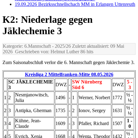
19.09.2026 Bezirksschnellschach MM in Erlangen Uttenreuth
K2: Niederlage gegen
Jäklechemie 3
Kategorie: 6.Mannschaft
- 2025/26
Zuletzt aktualisiert: 09 Mai
2026
Geschrieben von: Helmut Luther
86 hits
Zum Saisonabschluß verlor die 6. Mannschaft gegen Jäklechemie 3.
Kreisliga 2 Mittelfranken-Mitte 08.05.2026
SC JÄKLECHEMIE
SW Nürnberg
5 -
DWZ
-
DWZ
3
Süd 6
3
Nesmjanowitsch,
½ -
1
2
1496
-
1
Werner, Norbert
1772
Julia
½
½ -
2
3
Antipka, Gherman
1735
-
2
Ionov, Sergey
1631
½
Kühne, Jean-
1 -
3
4
1609
-
3
Pfaller, Richard
1507
Claude
0
½ -
4
5
Eyrich, Xenia
1668
-
4
Wenta, Theodor
1432