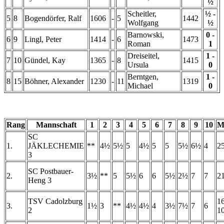
½
Scheitler,
½ -
5
8
Bogendörfer, Ralf
1606
-
5
1442
Wolfgang
½
Barnowski,
0 -
6
9
Lingl, Peter
1414
-
6
1473
Roman
1
Dreiseitel,
1 -
7
10
Gündel, Kay
1365
-
8
1415
Ursula
0
Berntgen,
1 -
8
15
Böhner, Alexander
1230
-
11
1319
Michael
0
Rang
Mannschaft
1
2
3
4
5
6
7
8
9
10
M
SC
1.
JÄKLECHEMIE
**
4½
5½
5
4½
5
5
5½
6½
4
25
3
SC Postbauer-
2.
3½
**
5
5½
6
6
5½
2½
7
7
21
Heng 3
TSV Cadolzburg
16
3.
1½
3
**
4½
4½
4
3½
7½
7
6
2
1