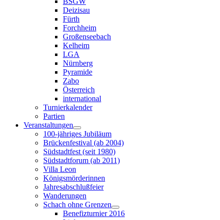
BSGW
Deizisau
Fürth
Forchheim
Großenseebach
Kelheim
LGA
Nürnberg
Pyramide
Zabo
Österreich
international
Turnierkalender
Partien
Veranstaltungen
100-jähriges Jubiläum
Brückenfestival (ab 2004)
Südstadtfest (seit 1980)
Südstadtforum (ab 2011)
Villa Leon
Königsmörderinnen
Jahresabschlußfeier
Wanderungen
Schach ohne Grenzen
Benefizturnier 2016