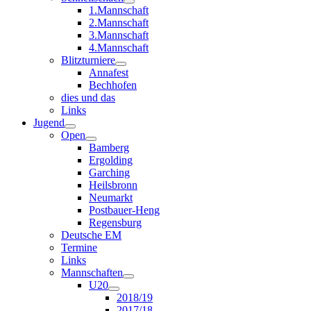
1.Mannschaft
2.Mannschaft
3.Mannschaft
4.Mannschaft
Blitzturniere
Annafest
Bechhofen
dies und das
Links
Jugend
Open
Bamberg
Ergolding
Garching
Heilsbronn
Neumarkt
Postbauer-Heng
Regensburg
Deutsche EM
Termine
Links
Mannschaften
U20
2018/19
2017/18