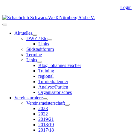
Login
Aktuelles
DWZ / Elo
Links
Südstadtforum
Termine
Links
Blog Johannes Fischer
Training
regional
Turnierkalender
Analyse/Partien
Organisatorisches
Vereinsturniere
Vereinsmeisterschaft
2023
2022
2019/21
2018/19
2017/18