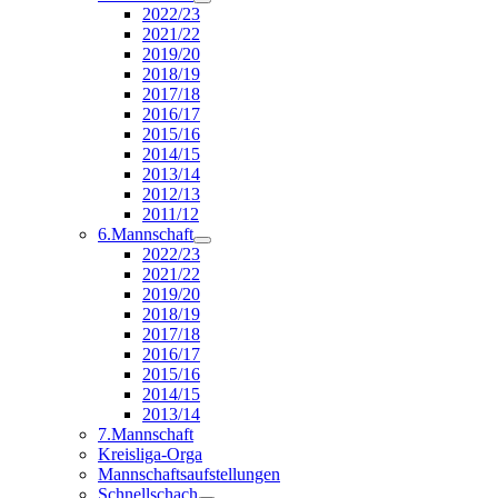
2022/23
2021/22
2019/20
2018/19
2017/18
2016/17
2015/16
2014/15
2013/14
2012/13
2011/12
6.Mannschaft
2022/23
2021/22
2019/20
2018/19
2017/18
2016/17
2015/16
2014/15
2013/14
7.Mannschaft
Kreisliga-Orga
Mannschaftsaufstellungen
Schnellschach