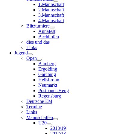
1.Mannschaft
2.Mannschaft
3.Mannschaft
4.Mannschaft
Blitzturniere
Annafest
Bechhofen
dies und das
Links
Jugend
Open
Bamberg
Ergolding
Garching
Heilsbronn
Neumarkt
Postbauer-Heng
Regensburg
Deutsche EM
Termine
Links
Mannschaften
U20
2018/19
2017/18