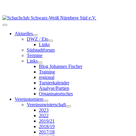
Aktuelles
DWZ / Elo
Links
Südstadtforum
Termine
Links
Blog Johannes Fischer
Training
regional
Turnierkalender
Analyse/Partien
Organisatorisches
Vereinsturniere
Vereinsmeisterschaft
2023
2022
2019/21
2018/19
2017/18