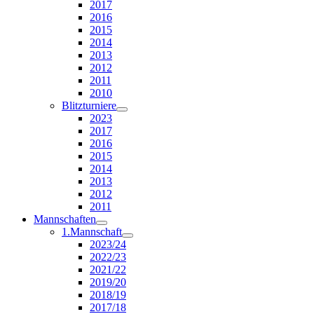
2017
2016
2015
2014
2013
2012
2011
2010
Blitzturniere
2023
2017
2016
2015
2014
2013
2012
2011
Mannschaften
1.Mannschaft
2023/24
2022/23
2021/22
2019/20
2018/19
2017/18