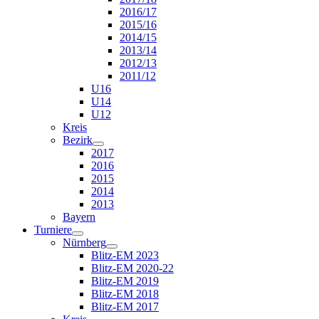
2016/17
2015/16
2014/15
2013/14
2012/13
2011/12
U16
U14
U12
Kreis
Bezirk
2017
2016
2015
2014
2013
Bayern
Turniere
Nürnberg
Blitz-EM 2023
Blitz-EM 2020-22
Blitz-EM 2019
Blitz-EM 2018
Blitz-EM 2017