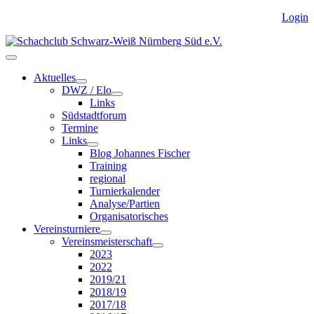
Login
Aktuelles
DWZ / Elo
Links
Südstadtforum
Termine
Links
Blog Johannes Fischer
Training
regional
Turnierkalender
Analyse/Partien
Organisatorisches
Vereinsturniere
Vereinsmeisterschaft
2023
2022
2019/21
2018/19
2017/18