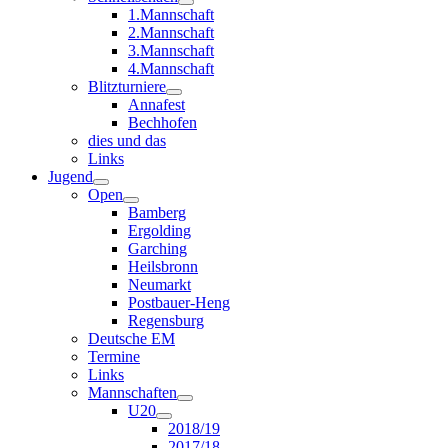
1.Mannschaft
2.Mannschaft
3.Mannschaft
4.Mannschaft
Blitzturniere
Annafest
Bechhofen
dies und das
Links
Jugend
Open
Bamberg
Ergolding
Garching
Heilsbronn
Neumarkt
Postbauer-Heng
Regensburg
Deutsche EM
Termine
Links
Mannschaften
U20
2018/19
2017/18