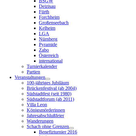
BSGW
Deizisau
Fürth
Forchheim
Großenseebach
Kelheim
LGA
Nürnberg
Pyramide
Zabo
Österreich
international
Turnierkalender
Partien
Veranstaltungen
100-jähriges Jubiläum
Brückenfestival (ab 2004)
Südstadtfest (seit 1980)
Südstadtforum (ab 2011)
Villa Leon
Königsmörderinnen
Jahresabschlußfeier
Wanderungen
Schach ohne Grenzen
Benefizturnier 2016