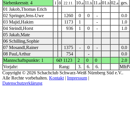
Siebenkeesstr. 4
i
ö
10.
11.
11.
01.
02.
ges.
22.11.
a
h
a
h
a
01 Jakob,Thomas Erich
02 Springer,Jens-Uwe
1260
0
0
-
0.0
03 Majid,Hakim
1173
1
-
1.0
04 Steindl,Horst
936
1
0
-
1.0
05 Jakab,Mate
06 Schilling,Sophie
07 Mosandl,Rainer
1375
-
0
-
0.0
08 Paul,Arthur
754
-
0.0
Mannschaftspunkte: 1
6Ø 1123
2
0
0
2.0
Vorjahr:
Rang:
3.
6.
6.
Mfr
P
Copyright © 2026 Schachclub Schwarz-Weiß Nürnberg Süd e.V..
Alle Rechte vorbehalten.
Kontakt
|
Impressum
|
Datenschutzerklärung