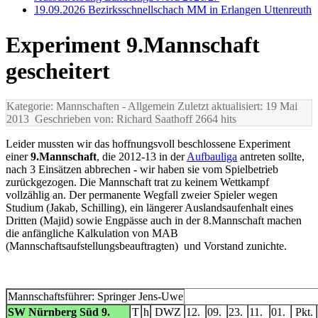
19.09.2026 Bezirksschnellschach MM in Erlangen Uttenreuth
Experiment 9.Mannschaft
gescheitert
Kategorie: Mannschaften
- Allgemein
Zuletzt aktualisiert: 19 Mai
2013
Geschrieben von: Richard Saathoff
2664 hits
Leider mussten wir das hoffnungsvoll beschlossene Experiment
einer
9.Mannschaft
, die 2012-13 in der
Aufbauliga
antreten sollte,
nach 3 Einsätzen abbrechen - wir haben sie vom Spielbetrieb
zurückgezogen. Die Mannschaft trat zu keinem Wettkampf
vollzählig an. Der permanente Wegfall zweier Spieler wegen
Studium (Jakab, Schilling), ein längerer Auslandsaufenhalt eines
Dritten (Majid) sowie Engpässe auch in der 8.Mannschaft machen
die anfängliche Kalkulation von MAB
(Mannschaftsaufstellungsbeauftragten) und Vorstand zunichte.
Mannschaftsführer: Springer Jens-Uwe
SW Nürnberg Süd 9.
T
h
DWZ
12.
09.
23.
11.
01.
Pkt.