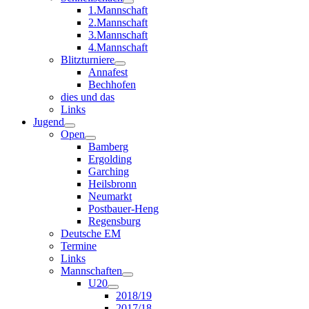
1.Mannschaft
2.Mannschaft
3.Mannschaft
4.Mannschaft
Blitzturniere
Annafest
Bechhofen
dies und das
Links
Jugend
Open
Bamberg
Ergolding
Garching
Heilsbronn
Neumarkt
Postbauer-Heng
Regensburg
Deutsche EM
Termine
Links
Mannschaften
U20
2018/19
2017/18