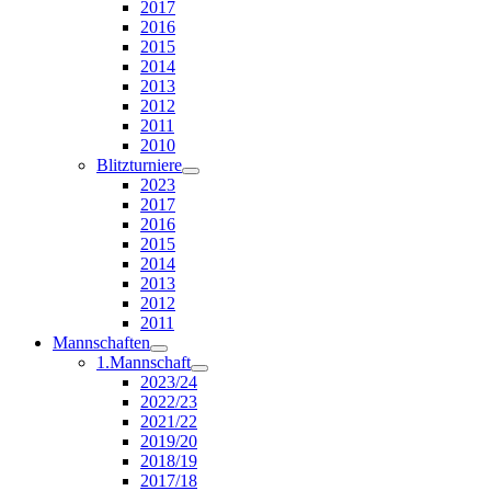
2017
2016
2015
2014
2013
2012
2011
2010
Blitzturniere
2023
2017
2016
2015
2014
2013
2012
2011
Mannschaften
1.Mannschaft
2023/24
2022/23
2021/22
2019/20
2018/19
2017/18