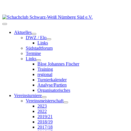
Aktuelles
DWZ / Elo
Links
Südstadtforum
Termine
Links
Blog Johannes Fischer
Training
regional
Turnierkalender
Analyse/Partien
Organisatorisches
Vereinsturniere
Vereinsmeisterschaft
2023
2022
2019/21
2018/19
2017/18