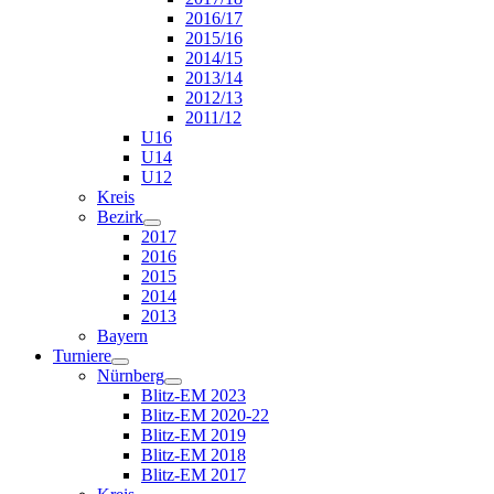
2016/17
2015/16
2014/15
2013/14
2012/13
2011/12
U16
U14
U12
Kreis
Bezirk
2017
2016
2015
2014
2013
Bayern
Turniere
Nürnberg
Blitz-EM 2023
Blitz-EM 2020-22
Blitz-EM 2019
Blitz-EM 2018
Blitz-EM 2017