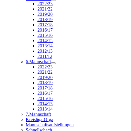
2022/23
2021/22
2019/20
2018/19
2017/18
2016/17
2015/16
2014/15
2013/14
2012/13
2011/12
6.Mannschaft
2022/23
2021/22
2019/20
2018/19
2017/18
2016/17
2015/16
2014/15
2013/14
7.Mannschaft
Kreisliga-Orga
Mannschaftsaufstellungen
Schnellschach