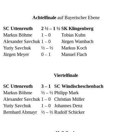
Achtelfinale
auf Bayerischer Ebene
SC Uttenreuth
2 ½ – 1 ½
SK Klingenberg
Markus Böhme
1 – 0
Tobias Kuhn
Alexander Savchuk
1 – 0
Jürgen Wambach
Yuriy Savchuk
½ – ½
Markus Koch
Jürgen Meyer
0 – 1
Manuel Flach
Viertelfinale
SC Uttenreuth
3 – 1
SC Windischeschenbach
Markus Böhme
½ – ½
Philipp Mark
Alexander Savchuk
1 – 0
Christian Müller
Yuriy Savchuk
1 – 0
Johannes Denz
Bernhard Abmayr
½ – ½
Rudolf Schicker