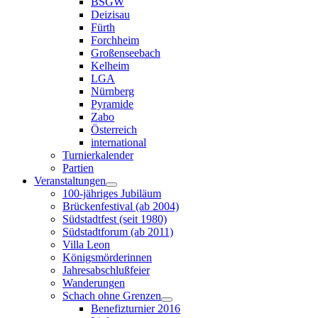
BSGW
Deizisau
Fürth
Forchheim
Großenseebach
Kelheim
LGA
Nürnberg
Pyramide
Zabo
Österreich
international
Turnierkalender
Partien
Veranstaltungen
100-jähriges Jubiläum
Brückenfestival (ab 2004)
Südstadtfest (seit 1980)
Südstadtforum (ab 2011)
Villa Leon
Königsmörderinnen
Jahresabschlußfeier
Wanderungen
Schach ohne Grenzen
Benefizturnier 2016