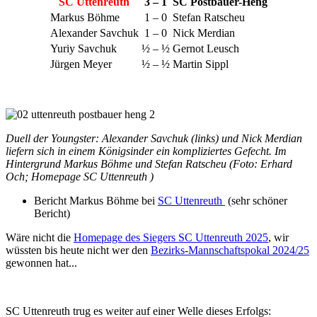
SC Uttenreuth
3 – 1
SC Postbauer-Heng
Markus Böhme
1 – 0
Stefan Ratscheu
Alexander Savchuk
1 – 0
Nick Merdian
Yuriy Savchuk
½ – ½
Gernot Leusch
Jürgen Meyer
½ – ½
Martin Sippl
Duell der Youngster: Alexander Savchuk (links) und Nick Merdian
liefern sich in einem Königsinder ein kompliziertes Gefecht. Im
Hintergrund Markus Böhme und Stefan Ratscheu (Foto: Erhard
Och; Homepage SC Uttenreuth )
Bericht Markus Böhme bei
SC Uttenreuth
(sehr schöner
Bericht)
Wäre nicht die
Homepage des Siegers SC Uttenreuth 2025
, wir
wüssten bis heute nicht wer den
Bezirks-Mannschaftspokal 2024/25
gewonnen hat...
SC Uttenreuth trug es weiter auf einer Welle dieses Erfolgs: