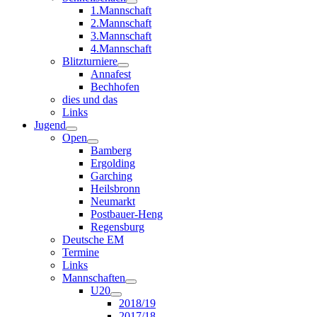
1.Mannschaft
2.Mannschaft
3.Mannschaft
4.Mannschaft
Blitzturniere
Annafest
Bechhofen
dies und das
Links
Jugend
Open
Bamberg
Ergolding
Garching
Heilsbronn
Neumarkt
Postbauer-Heng
Regensburg
Deutsche EM
Termine
Links
Mannschaften
U20
2018/19
2017/18