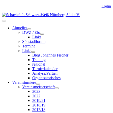
Login
Aktuelles
DWZ / Elo
Links
Südstadtforum
Termine
Links
Blog Johannes Fischer
Training
regional
Turnierkalender
Analyse/Partien
Organisatorisches
Vereinsturniere
Vereinsmeisterschaft
2023
2022
2019/21
2018/19
2017/18