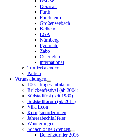
BSGW
Deizisau
Fürth
Forchheim
Großenseebach
Kelheim
LGA
Nürnberg
Pyramide
Zabo
Österreich
international
Turnierkalender
Partien
Veranstaltungen
100-jähriges Jubiläum
Brückenfestival (ab 2004)
Südstadtfest (seit 1980)
Südstadtforum (ab 2011)
Villa Leon
Königsmörderinnen
Jahresabschlußfeier
Wanderungen
Schach ohne Grenzen
Benefizturnier 2016