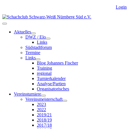
Login
Aktuelles
DWZ / Elo
Links
Südstadtforum
Termine
Links
Blog Johannes Fischer
Training
regional
Turnierkalender
Analyse/Partien
Organisatorisches
Vereinsturniere
Vereinsmeisterschaft
2023
2022
2019/21
2018/19
2017/18