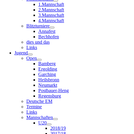
1.Mannschaft
2.Mannschaft
3.Mannschaft
4.Mannschaft
Blitzturniere
Annafest
Bechhofen
dies und das
Links
Jugend
Open
Bamberg
Ergolding
Garching
Heilsbronn
Neumarkt
Postbauer-Heng
Regensburg
Deutsche EM
Termine
Links
Mannschaften
U20
2018/19
2017/18