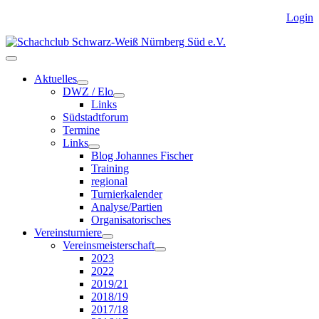
Login
Aktuelles
DWZ / Elo
Links
Südstadtforum
Termine
Links
Blog Johannes Fischer
Training
regional
Turnierkalender
Analyse/Partien
Organisatorisches
Vereinsturniere
Vereinsmeisterschaft
2023
2022
2019/21
2018/19
2017/18