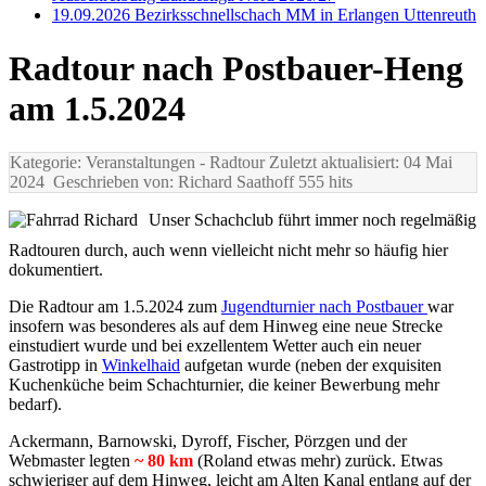
19.09.2026 Bezirksschnellschach MM in Erlangen Uttenreuth
Radtour nach Postbauer-Heng
am 1.5.2024
Kategorie: Veranstaltungen
- Radtour
Zuletzt aktualisiert: 04 Mai
2024
Geschrieben von: Richard Saathoff
555 hits
Unser Schachclub führt immer noch regelmäßig
Radtouren durch, auch wenn vielleicht nicht mehr so häufig hier
dokumentiert.
Die Radtour am 1.5.2024 zum
Jugendturnier nach Postbauer
war
insofern was besonderes als auf dem Hinweg eine neue Strecke
einstudiert wurde und bei exzellentem Wetter auch ein neuer
Gastrotipp in
Winkelhaid
aufgetan wurde (neben der exquisiten
Kuchenküche beim Schachturnier, die keiner Bewerbung mehr
bedarf).
Ackermann, Barnowski, Dyroff, Fischer, Pörzgen und der
Webmaster legten
~ 80 km
(Roland etwas mehr) zurück. Etwas
schwieriger auf dem Hinweg, leicht am Alten Kanal entlang auf der