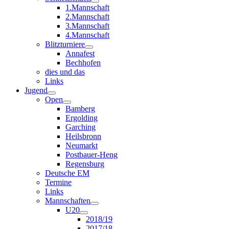
1.Mannschaft
2.Mannschaft
3.Mannschaft
4.Mannschaft
Blitzturniere
Annafest
Bechhofen
dies und das
Links
Jugend
Open
Bamberg
Ergolding
Garching
Heilsbronn
Neumarkt
Postbauer-Heng
Regensburg
Deutsche EM
Termine
Links
Mannschaften
U20
2018/19
2017/18