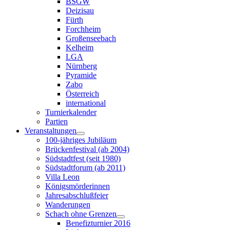
BSGW
Deizisau
Fürth
Forchheim
Großenseebach
Kelheim
LGA
Nürnberg
Pyramide
Zabo
Österreich
international
Turnierkalender
Partien
Veranstaltungen
100-jähriges Jubiläum
Brückenfestival (ab 2004)
Südstadtfest (seit 1980)
Südstadtforum (ab 2011)
Villa Leon
Königsmörderinnen
Jahresabschlußfeier
Wanderungen
Schach ohne Grenzen
Benefizturnier 2016