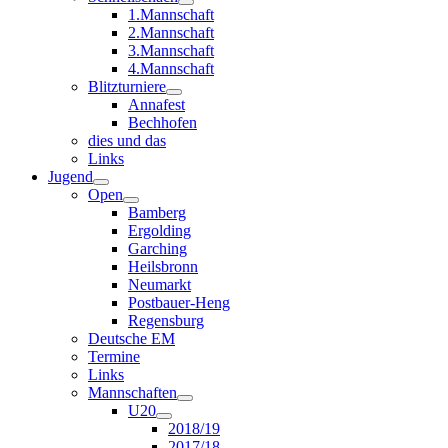
1.Mannschaft
2.Mannschaft
3.Mannschaft
4.Mannschaft
Blitzturniere
Annafest
Bechhofen
dies und das
Links
Jugend
Open
Bamberg
Ergolding
Garching
Heilsbronn
Neumarkt
Postbauer-Heng
Regensburg
Deutsche EM
Termine
Links
Mannschaften
U20
2018/19
2017/18