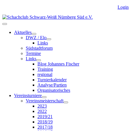
Login
Aktuelles
DWZ / Elo
Links
Südstadtforum
Termine
Links
Blog Johannes Fischer
Training
regional
Turnierkalender
Analyse/Partien
Organisatorisches
Vereinsturniere
Vereinsmeisterschaft
2023
2022
2019/21
2018/19
2017/18