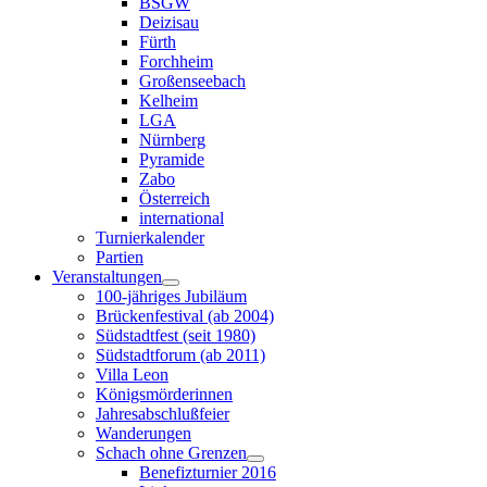
BSGW
Deizisau
Fürth
Forchheim
Großenseebach
Kelheim
LGA
Nürnberg
Pyramide
Zabo
Österreich
international
Turnierkalender
Partien
Veranstaltungen
100-jähriges Jubiläum
Brückenfestival (ab 2004)
Südstadtfest (seit 1980)
Südstadtforum (ab 2011)
Villa Leon
Königsmörderinnen
Jahresabschlußfeier
Wanderungen
Schach ohne Grenzen
Benefizturnier 2016