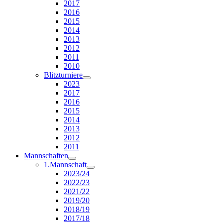
2017
2016
2015
2014
2013
2012
2011
2010
Blitzturniere
2023
2017
2016
2015
2014
2013
2012
2011
Mannschaften
1.Mannschaft
2023/24
2022/23
2021/22
2019/20
2018/19
2017/18