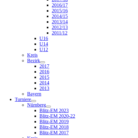
2016/17
2015/16
2014/15
2013/14
2012/13
2011/12
U16
U14
U12
Kreis
Bezirk
2017
2016
2015
2014
2013
Bayern
Turniere
Nürnberg
Blitz-EM 2023
Blitz-EM 2020-22
Blitz-EM 2019
Blitz-EM 2018
Blitz-EM 2017