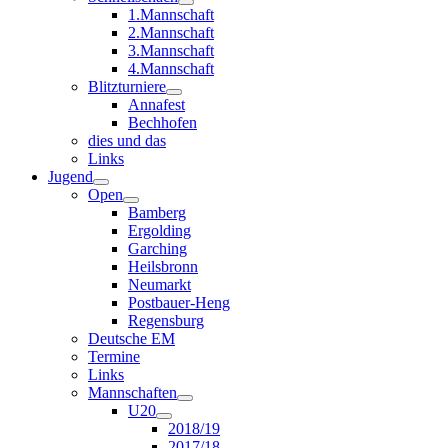
1.Mannschaft
2.Mannschaft
3.Mannschaft
4.Mannschaft
Blitzturniere
Annafest
Bechhofen
dies und das
Links
Jugend
Open
Bamberg
Ergolding
Garching
Heilsbronn
Neumarkt
Postbauer-Heng
Regensburg
Deutsche EM
Termine
Links
Mannschaften
U20
2018/19
2017/18