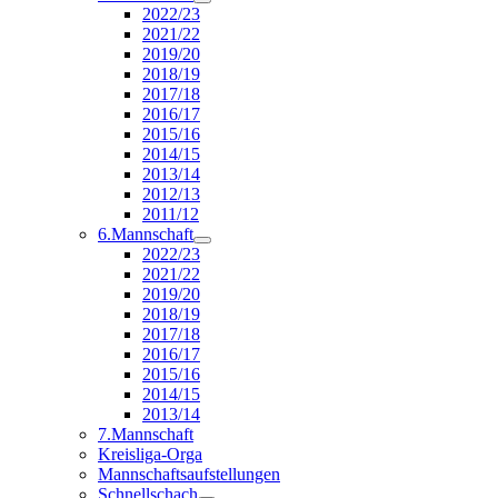
2022/23
2021/22
2019/20
2018/19
2017/18
2016/17
2015/16
2014/15
2013/14
2012/13
2011/12
6.Mannschaft
2022/23
2021/22
2019/20
2018/19
2017/18
2016/17
2015/16
2014/15
2013/14
7.Mannschaft
Kreisliga-Orga
Mannschaftsaufstellungen
Schnellschach