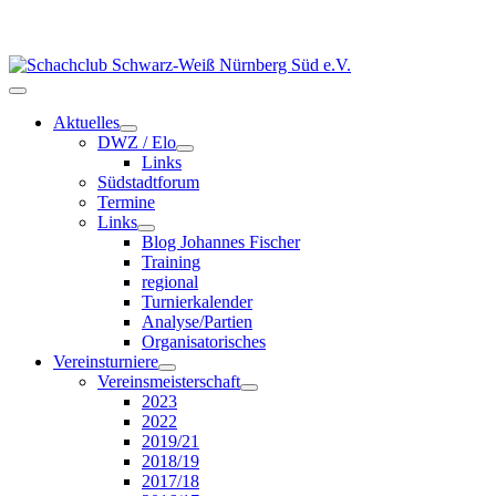
Aktuelles
DWZ / Elo
Links
Südstadtforum
Termine
Links
Blog Johannes Fischer
Training
regional
Turnierkalender
Analyse/Partien
Organisatorisches
Vereinsturniere
Vereinsmeisterschaft
2023
2022
2019/21
2018/19
2017/18