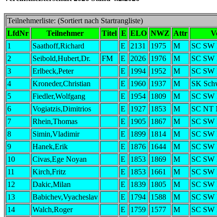
Teilnehmerliste: (Sortiert nach Startrangliste)
LfdNr
Teilnehmer
Titel
E
ELO
NWZ
Attr
V
1
Saathoff,Richard
E
2131
1975
M
SC SW 
2
Seibold,Hubert,Dr.
FM
E
2026
1976
M
SC SW 
3
Erlbeck,Peter
E
1994
1952
M
SC SW 
4
Kroneder,Christian
E
1960
1937
M
SK Schw
5
Fiedler,Wolfgang
E
1954
1809
M
SC SW 
6
Vogiatzis,Dimitrios
E
1927
1853
M
SC NT 
7
Rhein,Thomas
E
1905
1867
M
SC SW 
8
Simin,Vladimir
E
1899
1814
M
SC SW 
9
Hanek,Erik
E
1876
1644
M
SC SW 
10
Civas,Ege Noyan
E
1853
1869
M
SC SW 
11
Kirch,Fritz
E
1853
1661
M
SC SW 
12
Dakic,Milan
E
1839
1805
M
SC SW 
13
Babichev,Vyacheslav
E
1794
1588
M
SC SW 
14
Walch,Roger
E
1759
1577
M
SC SW 