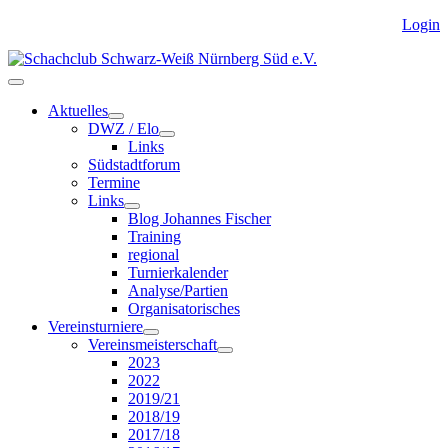
Login
Aktuelles
DWZ / Elo
Links
Südstadtforum
Termine
Links
Blog Johannes Fischer
Training
regional
Turnierkalender
Analyse/Partien
Organisatorisches
Vereinsturniere
Vereinsmeisterschaft
2023
2022
2019/21
2018/19
2017/18