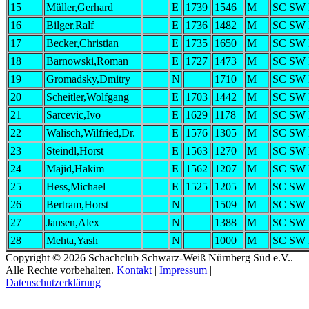
15
Müller,Gerhard
E
1739
1546
M
SC SW 
16
Bilger,Ralf
E
1736
1482
M
SC SW 
17
Becker,Christian
E
1735
1650
M
SC SW 
18
Barnowski,Roman
E
1727
1473
M
SC SW 
19
Gromadsky,Dmitry
N
1710
M
SC SW 
20
Scheitler,Wolfgang
E
1703
1442
M
SC SW 
21
Sarcevic,Ivo
E
1629
1178
M
SC SW 
22
Walisch,Wilfried,Dr.
E
1576
1305
M
SC SW 
23
Steindl,Horst
E
1563
1270
M
SC SW 
24
Majid,Hakim
E
1562
1207
M
SC SW 
25
Hess,Michael
E
1525
1205
M
SC SW 
26
Bertram,Horst
N
1509
M
SC SW 
27
Jansen,Alex
N
1388
M
SC SW 
28
Mehta,Yash
N
1000
M
SC SW 
Copyright © 2026 Schachclub Schwarz-Weiß Nürnberg Süd e.V..
Alle Rechte vorbehalten.
Kontakt
|
Impressum
|
Datenschutzerklärung