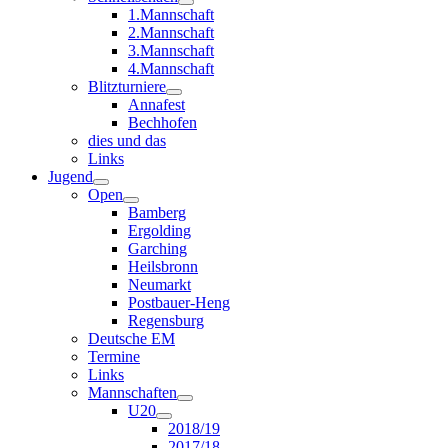
1.Mannschaft
2.Mannschaft
3.Mannschaft
4.Mannschaft
Blitzturniere
Annafest
Bechhofen
dies und das
Links
Jugend
Open
Bamberg
Ergolding
Garching
Heilsbronn
Neumarkt
Postbauer-Heng
Regensburg
Deutsche EM
Termine
Links
Mannschaften
U20
2018/19
2017/18