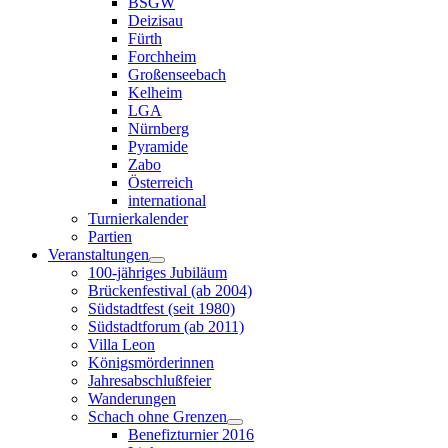
BSGW
Deizisau
Fürth
Forchheim
Großenseebach
Kelheim
LGA
Nürnberg
Pyramide
Zabo
Österreich
international
Turnierkalender
Partien
Veranstaltungen
100-jähriges Jubiläum
Brückenfestival (ab 2004)
Südstadtfest (seit 1980)
Südstadtforum (ab 2011)
Villa Leon
Königsmörderinnen
Jahresabschlußfeier
Wanderungen
Schach ohne Grenzen
Benefizturnier 2016