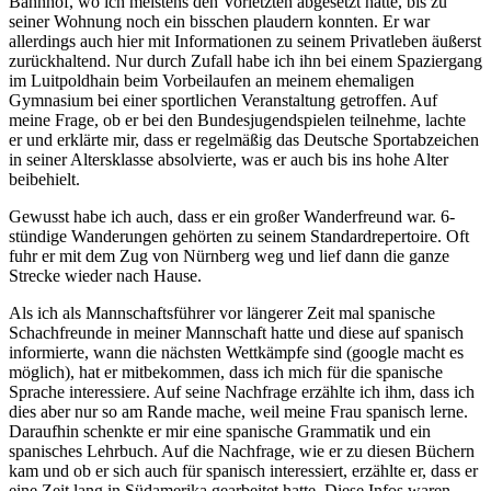
Bahnhof, wo ich meistens den Vorletzten abgesetzt hatte, bis zu
seiner Wohnung noch ein bisschen plaudern konnten. Er war
allerdings auch hier mit Informationen zu seinem Privatleben äußerst
zurückhaltend. Nur durch Zufall habe ich ihn bei einem Spaziergang
im Luitpoldhain beim Vorbeilaufen an meinem ehemaligen
Gymnasium bei einer sportlichen Veranstaltung getroffen. Auf
meine Frage, ob er bei den Bundesjugendspielen teilnehme, lachte
er und erklärte mir, dass er regelmäßig das Deutsche Sportabzeichen
in seiner Altersklasse absolvierte, was er auch bis ins hohe Alter
beibehielt.
Gewusst habe ich auch, dass er ein großer Wanderfreund war. 6-
stündige Wanderungen gehörten zu seinem Standardrepertoire. Oft
fuhr er mit dem Zug von Nürnberg weg und lief dann die ganze
Strecke wieder nach Hause.
Als ich als Mannschaftsführer vor längerer Zeit mal spanische
Schachfreunde in meiner Mannschaft hatte und diese auf spanisch
informierte, wann die nächsten Wettkämpfe sind (google macht es
möglich), hat er mitbekommen, dass ich mich für die spanische
Sprache interessiere. Auf seine Nachfrage erzählte ich ihm, dass ich
dies aber nur so am Rande mache, weil meine Frau spanisch lerne.
Daraufhin schenkte er mir eine spanische Grammatik und ein
spanisches Lehrbuch. Auf die Nachfrage, wie er zu diesen Büchern
kam und ob er sich auch für spanisch interessiert, erzählte er, dass er
eine Zeit lang in Südamerika gearbeitet hatte. Diese Infos waren