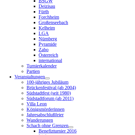
BSGW
Deizisau
Fürth
Forchheim
Großenseebach
Kelheim
LGA
Nürnberg
Pyramide
Zabo
Österreich
international
Turnierkalender
Partien
Veranstaltungen
100-jähriges Jubiläum
Brückenfestival (ab 2004)
Südstadtfest (seit 1980)
Südstadtforum (ab 2011)
Villa Leon
Königsmörderinnen
Jahresabschlußfeier
Wanderungen
Schach ohne Grenzen
Benefizturnier 2016