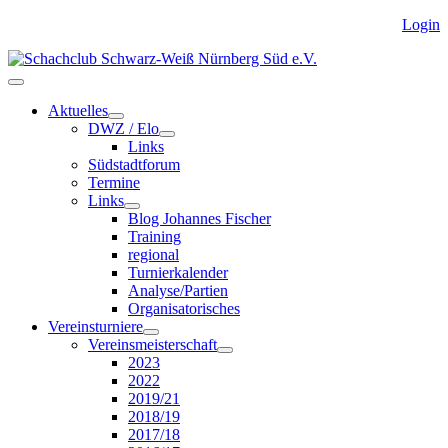
Login
Aktuelles
DWZ / Elo
Links
Südstadtforum
Termine
Links
Blog Johannes Fischer
Training
regional
Turnierkalender
Analyse/Partien
Organisatorisches
Vereinsturniere
Vereinsmeisterschaft
2023
2022
2019/21
2018/19
2017/18