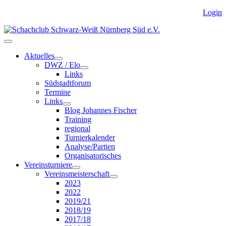
Login
Aktuelles
DWZ / Elo
Links
Südstadtforum
Termine
Links
Blog Johannes Fischer
Training
regional
Turnierkalender
Analyse/Partien
Organisatorisches
Vereinsturniere
Vereinsmeisterschaft
2023
2022
2019/21
2018/19
2017/18