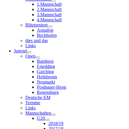
1.Mannschaft
2.Mannschaft
3.Mannschaft
4.Mannschaft
Blitzturniere
Annafest
Bechhofen
dies und das
Links
Jugend
Open
Bamberg
Ergolding
Garching
Heilsbronn
Neumarkt
Postbauer-Heng
Regensburg
Deutsche EM
Termine
Links
Mannschaften
U20
2018/19
2017/18