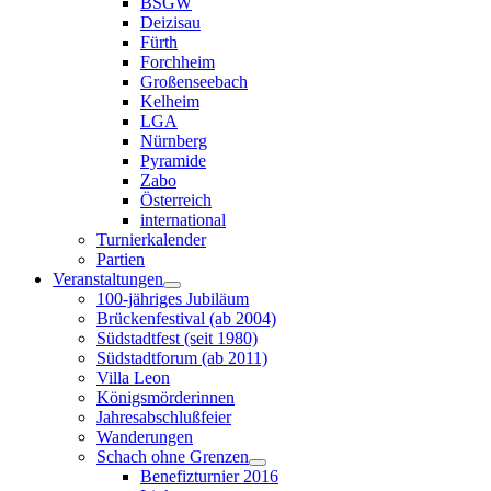
BSGW
Deizisau
Fürth
Forchheim
Großenseebach
Kelheim
LGA
Nürnberg
Pyramide
Zabo
Österreich
international
Turnierkalender
Partien
Veranstaltungen
100-jähriges Jubiläum
Brückenfestival (ab 2004)
Südstadtfest (seit 1980)
Südstadtforum (ab 2011)
Villa Leon
Königsmörderinnen
Jahresabschlußfeier
Wanderungen
Schach ohne Grenzen
Benefizturnier 2016