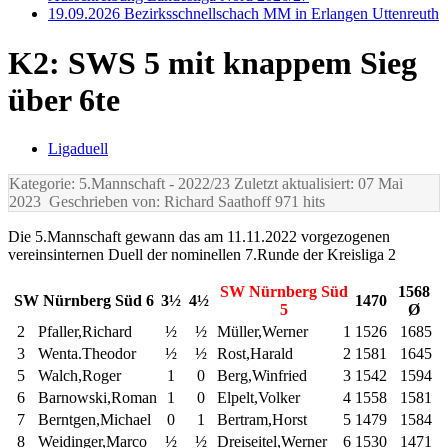
19.09.2026 Bezirksschnellschach MM in Erlangen Uttenreuth
K2: SWS 5 mit knappem Sieg
über 6te
Ligaduell
Kategorie: 5.Mannschaft
- 2022/23
Zuletzt aktualisiert: 07 Mai
2023
Geschrieben von: Richard Saathoff
971 hits
Die 5.Mannschaft gewann das am 11.11.2022 vorgezogenen
vereinsinternen Duell der nominellen 7.Runde der Kreisliga 2
SW Nürnberg Süd
1568
SW Nürnberg Süd 6
3½
4½
1470
5
Ø
2
Pfaller,Richard
½
½
Müller,Werner
1
1526
1685
3
Wenta.Theodor
½
½
Rost,Harald
2
1581
1645
5
Walch,Roger
1
0
Berg,Winfried
3
1542
1594
6
Barnowski,Roman
1
0
Elpelt,Volker
4
1558
1581
7
Berntgen,Michael
0
1
Bertram,Horst
5
1479
1584
8
Weidinger,Marco
½
½
Dreiseitel,Werner
6
1530
1471