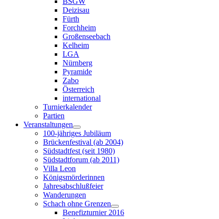
BSGW
Deizisau
Fürth
Forchheim
Großenseebach
Kelheim
LGA
Nürnberg
Pyramide
Zabo
Österreich
international
Turnierkalender
Partien
Veranstaltungen
100-jähriges Jubiläum
Brückenfestival (ab 2004)
Südstadtfest (seit 1980)
Südstadtforum (ab 2011)
Villa Leon
Königsmörderinnen
Jahresabschlußfeier
Wanderungen
Schach ohne Grenzen
Benefizturnier 2016