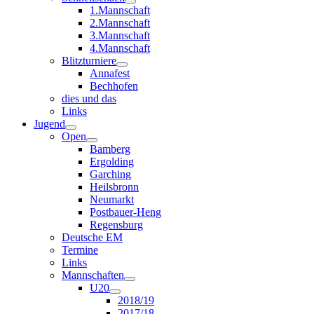
1.Mannschaft
2.Mannschaft
3.Mannschaft
4.Mannschaft
Blitzturniere
Annafest
Bechhofen
dies und das
Links
Jugend
Open
Bamberg
Ergolding
Garching
Heilsbronn
Neumarkt
Postbauer-Heng
Regensburg
Deutsche EM
Termine
Links
Mannschaften
U20
2018/19
2017/18