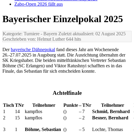
Zabo-Open 2026 fällt aus
Bayerischer Einzelpokal 2025
Kategorie: Turniere
- Bayern
Zuletzt aktualisiert: 02 August 2025
Geschrieben von: Helmut Luther
644 hits
Der
bayerische Dähnepokal
fand dieses Jahr am Wochenende
26.-27.07.2025 in Augsburg statt. Die Ausrichtung übernahm der
SK Kriegshaber. Die beiden mittelfränkischen Vertreter Sebastian
Böhme (SC Erlangen) und Viktor Ratushnyi schafften es in das
Finale, das Sebastian für sich entscheiden konnte.
Achtelfinale
Tisch
TNr
Teilnehmer
Punkte
–
TNr
Teilnehmer
1
14
kampflos
()
–
7
Schmid, Bernhard
2
15
kampflos
()
–
2
Besner, Bernhard
3
1
Böhme, Sebastian
()
–
5
Lochte, Thomas