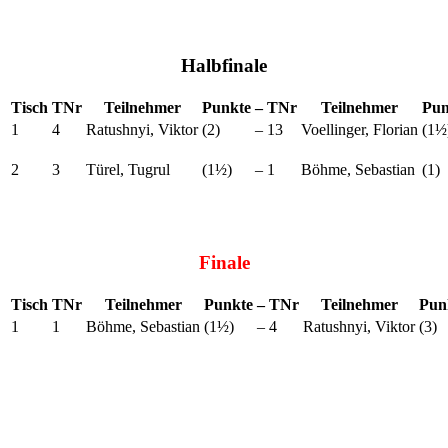
Halbfinale
Tisch
TNr
Teilnehmer
Punkte
–
TNr
Teilnehmer
Pun
1
4
Ratushnyi, Viktor
(2)
–
13
Voellinger, Florian
(1½
2
3
Türel, Tugrul
(1½)
–
1
Böhme, Sebastian
(1)
Finale
Tisch
TNr
Teilnehmer
Punkte
–
TNr
Teilnehmer
Pun
1
1
Böhme, Sebastian
(1½)
–
4
Ratushnyi, Viktor
(3)