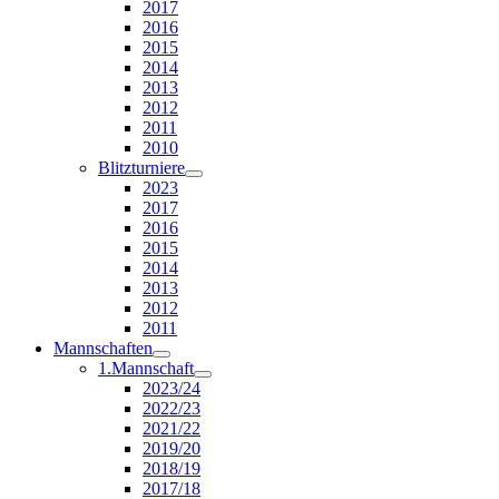
2017
2016
2015
2014
2013
2012
2011
2010
Blitzturniere
2023
2017
2016
2015
2014
2013
2012
2011
Mannschaften
1.Mannschaft
2023/24
2022/23
2021/22
2019/20
2018/19
2017/18