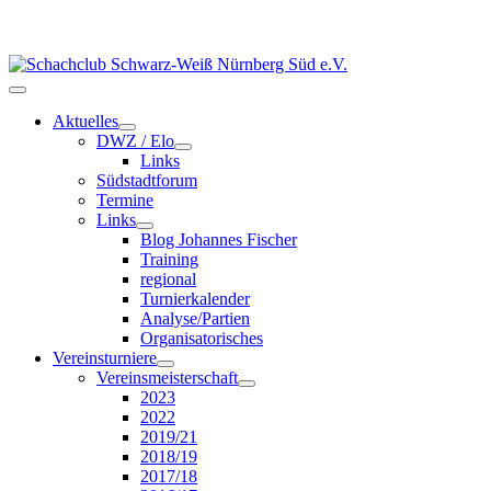
Aktuelles
DWZ / Elo
Links
Südstadtforum
Termine
Links
Blog Johannes Fischer
Training
regional
Turnierkalender
Analyse/Partien
Organisatorisches
Vereinsturniere
Vereinsmeisterschaft
2023
2022
2019/21
2018/19
2017/18