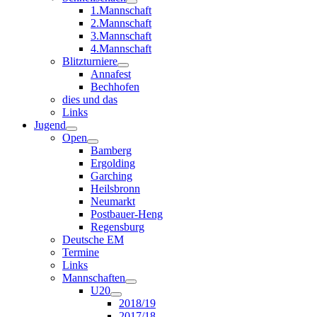
1.Mannschaft
2.Mannschaft
3.Mannschaft
4.Mannschaft
Blitzturniere
Annafest
Bechhofen
dies und das
Links
Jugend
Open
Bamberg
Ergolding
Garching
Heilsbronn
Neumarkt
Postbauer-Heng
Regensburg
Deutsche EM
Termine
Links
Mannschaften
U20
2018/19
2017/18