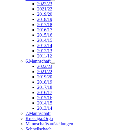
2022/23
2021/22
2019/20
2018/19
2017/18
2016/17
2015/16
2014/15
2013/14
2012/13
2011/12
6.Mannschaft
2022/23
2021/22
2019/20
2018/19
2017/18
2016/17
2015/16
2014/15
2013/14
7.Mannschaft
Kreisliga-Orga
Mannschaftsaufstellungen
Schnellschach