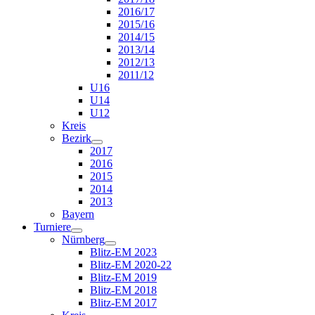
2016/17
2015/16
2014/15
2013/14
2012/13
2011/12
U16
U14
U12
Kreis
Bezirk
2017
2016
2015
2014
2013
Bayern
Turniere
Nürnberg
Blitz-EM 2023
Blitz-EM 2020-22
Blitz-EM 2019
Blitz-EM 2018
Blitz-EM 2017